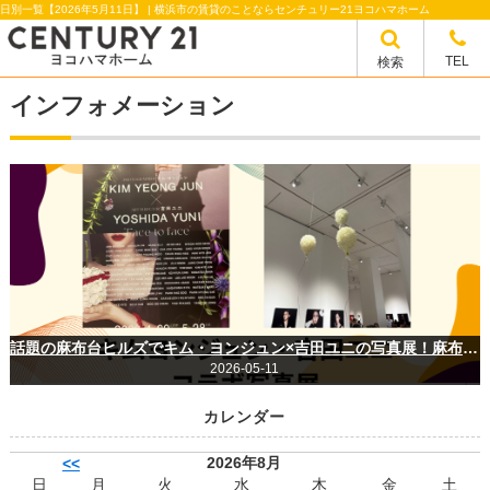
日別一覧【2026年5月11日】 | 横浜市の賃貸のことならセンチュリー21ヨコハマホーム
TEL
検索
インフォメーション
話題の麻布台ヒルズでキム・ヨンジュン×吉田ユニの写真展！麻布で中華！
2026-05-11
カレンダー
2026年8月
<<
日
月
火
水
木
金
土