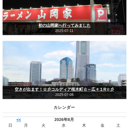
初の山岡家へ行ってみました
2025-07-11
空きが出ます！☆彡コルディア桜木町☆～広々１R☆彡
2025-07-06
カレンダー
2026年8月
<<
日
月
火
水
木
金
土