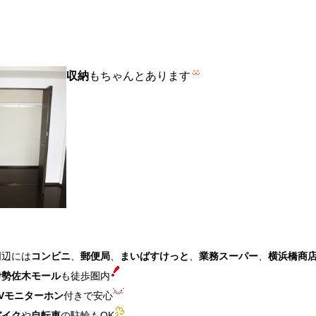
収納
もちゃんとあります
周辺には
コンビニ
、
郵便局
、
まいばすけっと
、
業務スーパー
、
横浜橋商
伊勢佐木モール
も徒歩圏内
TVモニターホン
付きで安心
バイク
や
自転車
の駐輪もOK