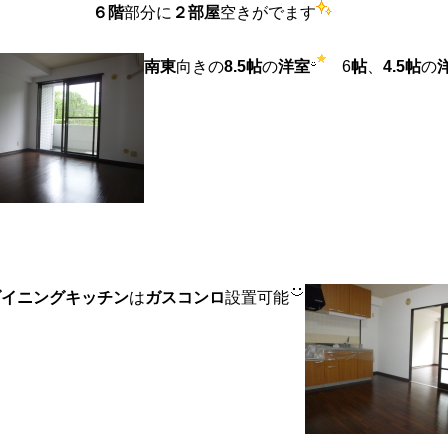
６階
部分に
２部屋
空きがでます
南東
向きの
8.5帖
の
洋室
6
帖
、
4.5帖
の
ダイニングキッチン
は
ガスコンロ
設置可能