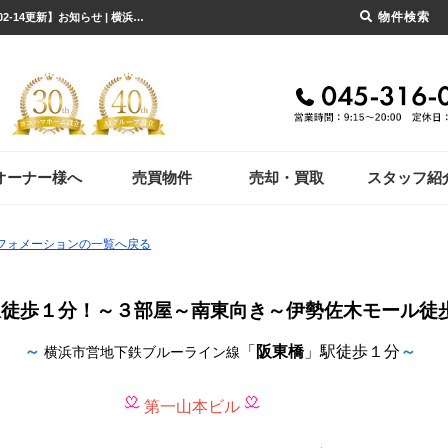
物件検索
☆彡「阪東橋」駅徒歩１分！～３部屋～南東向き～伊勢佐木モール徒歩圏内☆彡【2021-02-14更新】お知らせ | 横浜市の賃貸のことならセンチュリー21ヨコハマホーム
オーナー様へ
売買物件
売却・買取
スタッフ紹
ンフォメーションの一覧へ戻る
駅徒歩１分！～３部屋～南東向き～伊勢佐木モール徒
～
「
阪東橋
」駅徒歩１分
～
横浜市営地下鉄ブルーライン線
第一山本ビル