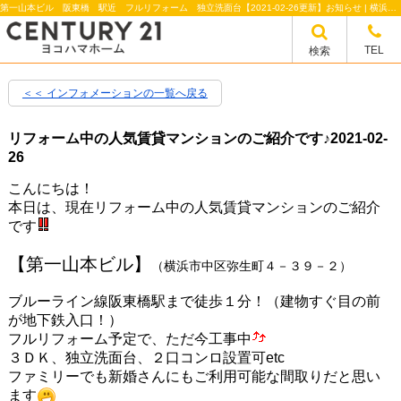
第一山本ビル 阪東橋 駅近 フルリフォーム 独立洗面台【2021-02-26更新】お知らせ | 横浜市の賃貸のことならセンチュリー21ヨコハマホーム
TEL
検索
＜＜ インフォメーションの一覧へ戻る
リフォーム中の人気賃貸マンションのご紹介です♪
2021-02-
26
こんにちは！
本日は、現在リフォーム中の人気賃貸マンションのご紹介
です
【第一山本ビル】
（横浜市中区弥生町４－３９－２）
ブルーライン線阪東橋駅まで徒歩１分！（建物すぐ目の前
が地下鉄入口！）
フルリフォーム予定で、ただ今工事中
３ＤＫ、独立洗面台、２口コンロ設置可etc
ファミリーでも新婚さんにもご利用可能な間取りだと思い
ます