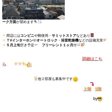
ーク方面
が望めます
周辺には
コンビニ
や郵便局・
サミットストア
などあり
ＴVインターホン
や
オートロック
・
浴室乾燥機
などの設備充実
５月上旬
空き予定
フリーレント１ヶ月
付
詳細はこち
ら
他２部屋も募集中です
３階
5階
by