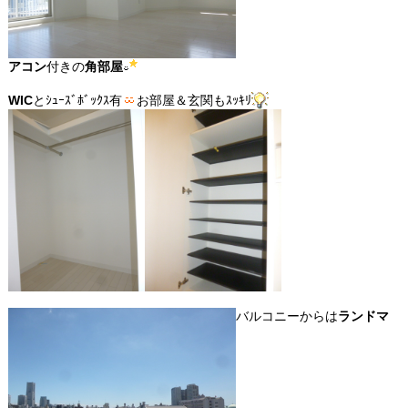
アコン
付きの
角部屋
WIC
とｼｭｰｽﾞﾎﾞｯｸｽ有
お部屋＆玄関もｽｯｷﾘ
バルコニーからは
ランドマ