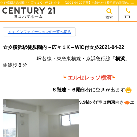
☆彡横浜駅徒歩圏内～広々１K～WIC付☆彡 【2021-04-22更新】お知らせ | 横浜市の賃貸のことならセンチュリー21ヨコハマホーム
TEL
検索
＜＜ インフォメーションの一覧へ戻る
☆彡横浜駅徒歩圏内～広々１K～WIC付☆彡
2021-04-22
JR各線・東急東横線・京浜急行線「
横浜
」
駅徒歩８分
エルセレッソ横濱
６階建・６階
部分に空きが出ます
9.5帖
の洋室は
南東
向き
エ