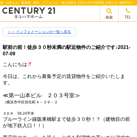
第一山本ビル 阪東橋 駅近 リフォーム 独立洗面台【2021-07-09更新】お知らせ | 横浜市の賃貸のことならセンチュリー21ヨコハマホーム
TEL
検索
＜＜ インフォメーションの一覧へ戻る
駅前の前！徒歩３０秒未満の駅近物件のご紹介です♪
2021-
07-09
こんにちは
今日は、これから募集予定の賃貸物件をご紹介いたしま
す。
≪第一山本ビル ２０３号室≫
（横浜市中区弥生町４－３９－２
３ＤＫ 56.24平米
ブルーライン線阪東橋駅まで徒歩３０秒！？（建物目の前
が地下鉄入口！！）