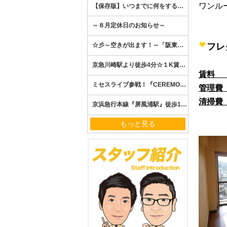
ワンル
フレ
賃料
４
管理費
清掃費
もっと見る