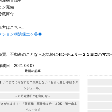
洗濯機置場有
コン完備
冷蔵庫付
る方はこちら↓
クション横浜保土ヶ谷◆
売買、不動産のことならお気軽に
センチュリー２１ヨコハマホ
成日 2021-08-07
最新の記事
】いつまでに何をする？失敗しない「お引っ越し‧⼿続きス
ケジュール」
～８月定休日のお知らせ～
空きが出ます！～「阪東橋」駅徒歩１分～３DK～第一山本
ビル～☆彡