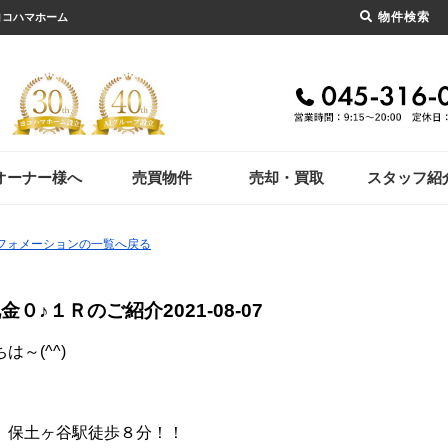
物件検索
1ヨコハマホーム
オーナー様へ
売買物件
売却・買取
スタッフ紹
ンフォメーションの一覧へ戻る
金０♪１Ｒのご紹介
2021-08-07
は～(^^)
、保土ヶ谷駅徒歩８分！！