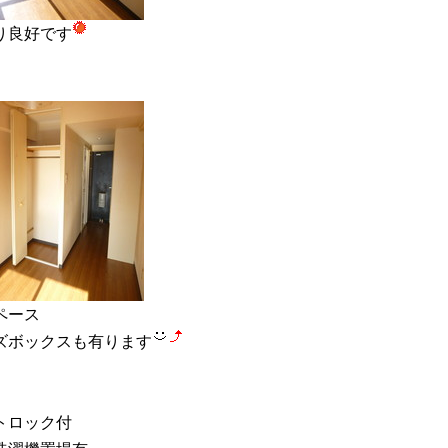
り良好
です
ペース
ズボックスも有ります
トロック付