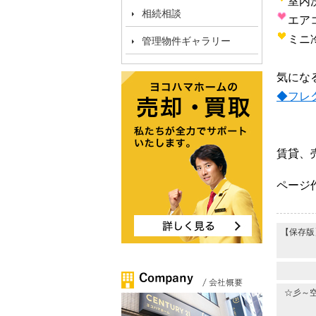
室内
相続相談
エア
ミニ
管理物件ギャラリー
気にな
◆フレ
賃貸、
ページ作
【保存版
☆彡～