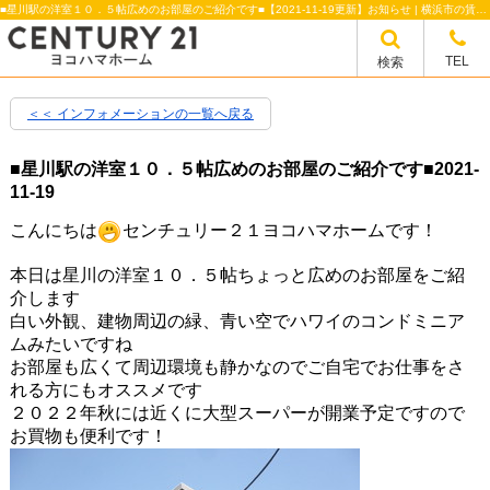
■星川駅の洋室１０．５帖広めのお部屋のご紹介です■【2021-11-19更新】お知らせ | 横浜市の賃貸のことならセンチュリー21ヨコハマホーム
TEL
検索
＜＜ インフォメーションの一覧へ戻る
■星川駅の洋室１０．５帖広めのお部屋のご紹介です■
2021-
11-19
こんにちは
センチュリー２１ヨコハマホームです！
本日は星川の洋室１０．５帖ちょっと広めのお部屋をご紹
介します
白い外観、建物周辺の緑、青い空でハワイのコンドミニア
ムみたいですね
お部屋も広くて周辺環境も静かなのでご自宅でお仕事をさ
れる方にもオススメです
２０２２年秋には近くに大型スーパーが開業予定ですので
お買物も便利です！