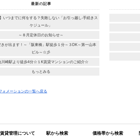
最新の記事
】いつまでに何をする？失敗しない「お引っ越し‧⼿続きス
ケジュール」
～８月定休日のお知らせ～
空きが出ます！～「阪東橋」駅徒歩１分～３DK～第一山本
ビル～☆彡
急川崎駅より徒歩4分☆１K賃貸マンションのご紹介☆
もっとみる
ンフォメーションの一覧へ戻る
賃貸管理について
駅から検索
価格帯から検索