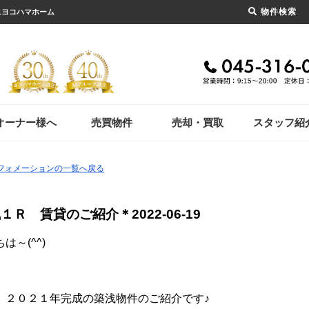
物件検索
21ヨコハマホーム
オーナー様へ
売買物件
売却・買取
スタッフ紹
ンフォメーションの一覧へ戻る
浅１Ｒ 賃貸のご紹介＊
2022-06-19
は～(^^)
、２０２１年完成の築浅物件のご紹介です♪