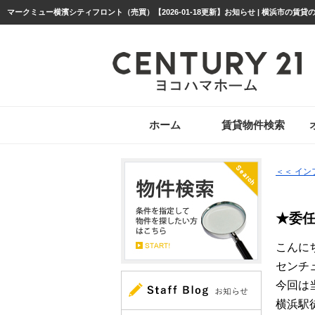
ホーム
賃貸物件検索
＜＜ イ
★委
こんに
センチ
今回は
横浜駅