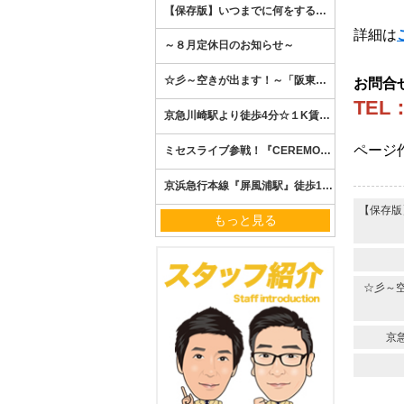
詳細は
お問合
TEL
ページ作
【保存版
もっと見る
☆彡～
京