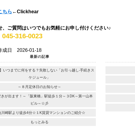
こちら
←Clickhear
せ、ご質問はいつでもお気軽にお申し付けください♪
：
045-316-0023
成日 2026-01-18
最新の記事
】いつまでに何をする？失敗しない「お引っ越し‧⼿続きス
ケジュール」
～８月定休日のお知らせ～
空きが出ます！～「阪東橋」駅徒歩１分～３DK～第一山本
ビル～☆彡
急川崎駅より徒歩4分☆１K賃貸マンションのご紹介☆
もっとみる