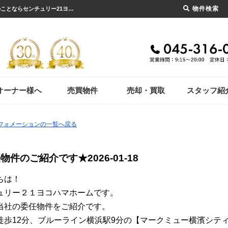
物件検索
マークミュー横濱シティフロント（売買）【2026-01-18更新】お知らせ | 横浜市の賃貸のことならセンチュリー21ヨコハマホーム
オーナー様へ
売買物件
売却・買取
スタッフ紹
ンフォメーションの一覧へ戻る
任物件のご紹介です★
2026-01-18
ちは！
ュリー２１ヨコハマホームです。
当社の委任物件をご紹介です。
徒歩12分、ブルーライン横浜駅9分の【マークミュー横濱シテ