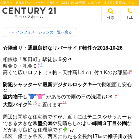
☆陽当り・通風良好なリバーサイド物件☆【2018-10-26更新】お知らせ | 横浜市の賃貸のことならセンチュリー21ヨコハマホーム
TEL
検索
＜＜ インフォメーションの一覧へ戻る
☆陽当り・通風良好なリバーサイド物件☆
2018-10-26
相鉄線「和田町」駅徒歩
５分
敷金０・礼金０
高くて広い
ロフト
（３帖・天井髙1.4ｍ）付
１K
のお部屋
防犯シャッター
や
最新デジタルロックキー
で防犯面も安心
室内物干し
があるので雨の日の洗濯もOK
大型バイク
も置けます
周辺は閑静な住宅街ですが、近くにはテニスやサッカーも
できる大きな
常盤公園
や見晴らしのよい
峰岡３丁目公園
な
どがあり良好な住環境です
旭区、保土ヶ谷区、西区にわたる全長約17㎞の
帷子川
が傍