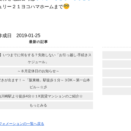
ュリー２１ヨコハマホームまで
成日 2019-01-25
最新の記事
】いつまでに何をする？失敗しない「お引っ越し‧⼿続きス
ケジュール」
～８月定休日のお知らせ～
空きが出ます！～「阪東橋」駅徒歩１分～３DK～第一山本
ビル～☆彡
急川崎駅より徒歩4分☆１K賃貸マンションのご紹介☆
もっとみる
ンフォメーションの一覧へ戻る