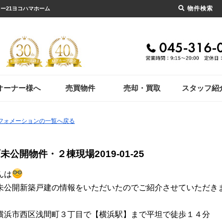
物件検索
リー21ヨコハマホーム
オーナー様へ
売買物件
売却・買取
スタッフ紹
ンフォメーションの一覧へ戻る
町未公開物件・２棟現場
2019-01-25
んは
未公開新築戸建の情報をいただいたのでご紹介させていただき
横浜市西区浅間町３丁目で【横浜駅】まで平坦で徒歩１４分