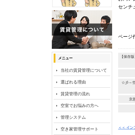
センチ
ページ作
【保存版
メニュー
当社の賃貸管理について
選ばれる理由
☆彡～
賃貸管理の流れ
京
空室でお悩みの方へ
管理システム
＜＜ イ
空き家管理サポート