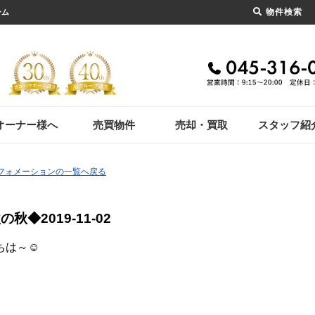
物件検索
ーム
オーナー様へ
売買物件
売却・買取
スタッフ紹
ンフォメーションの一覧へ戻る
欲の秋◆
2019-11-02
ちは～☺