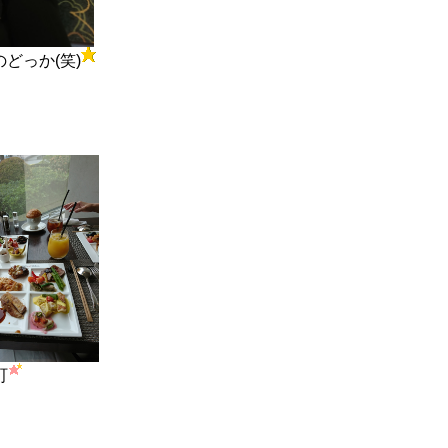
どっか(笑)
町