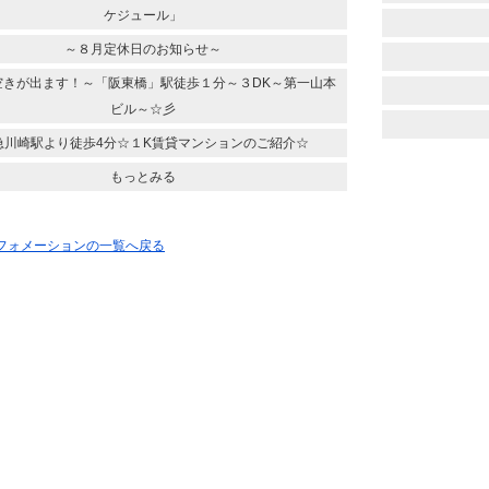
ケジュール」
～８月定休日のお知らせ～
空きが出ます！～「阪東橋」駅徒歩１分～３DK～第一山本
ビル～☆彡
急川崎駅より徒歩4分☆１K賃貸マンションのご紹介☆
もっとみる
ンフォメーションの一覧へ戻る