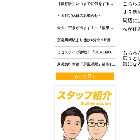
こちら
ＪＲ鶴
周辺に
私が住
もちろ
広々と
気にな
もっと見る