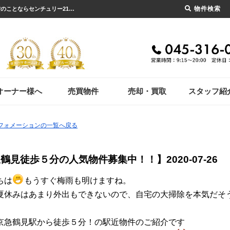
物件検索
【京急鶴見徒歩５分の人気物件募集中！！】【2020-07-26更新】お知らせ | 横浜市の賃貸のことならセンチュリー21ヨコハマホーム
オーナー様へ
売買物件
売却・買取
スタッフ紹
ンフォメーションの一覧へ戻る
急鶴見徒歩５分の人気物件募集中！！】
2020-07-26
ちは
もうすぐ梅雨も明けますね。
夏休みはあまり外出もできないので、自宅の大掃除を本気だそ
京急鶴見駅から徒歩５分！の駅近物件のご紹介です