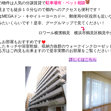
の物件は人気の分譲賃貸で
駐車場有・ペット相談
見までも徒歩１０分なので都内へのアクセスも便利です！
はMEGAドン・キやイトーヨーカドー、郵便局や区役所も近い
みたいくらいです！是非、グーグルマップで見てください！
ロワール横濱鶴見 横浜市鶴見区鶴見中央4-
んお部屋もおすすめです
したキッチや浴室乾燥、収納力抜群のウォークインクローゼッ
る方はご内見も出来ますので是非実際のお部屋をご覧ください
詳しくはこちら