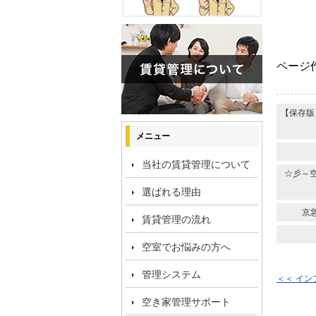
ページ作
【保存版
メニュー
当社の賃貸管理について
☆彡～
選ばれる理由
京
賃貸管理の流れ
空室でお悩みの方へ
管理システム
＜＜ イ
空き家管理サポート