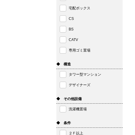
宅配ボックス
CS
BS
CATV
専用ゴミ置場
◆ 構造
タワー型マンション
デザイナーズ
◆ その他設備
洗濯機置場
◆ 条件
２Ｆ以上