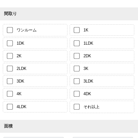
間取り
ワンルーム
1K
1DK
1LDK
2K
2DK
2LDK
3K
3DK
3LDK
4K
4DK
4LDK
それ以上
面積