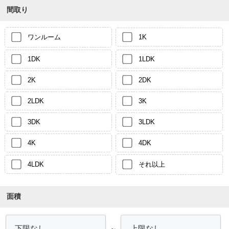
間取り
ワンルーム
1K
1DK
1LDK
2K
2DK
2LDK
3K
3DK
3LDK
4K
4DK
4LDK
それ以上
面積
～