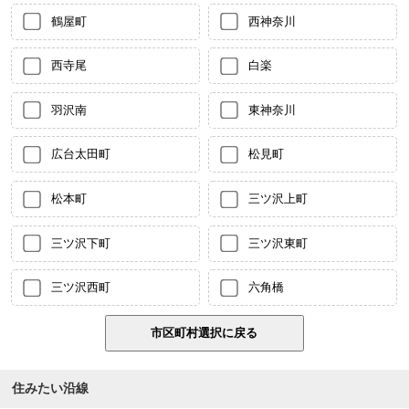
鶴屋町
西神奈川
西寺尾
白楽
羽沢南
東神奈川
広台太田町
松見町
松本町
三ツ沢上町
三ツ沢下町
三ツ沢東町
三ツ沢西町
六角橋
住みたい沿線