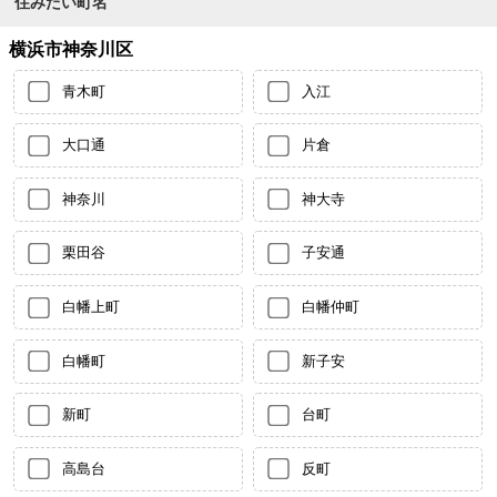
住みたい町名
横浜市神奈川区
青木町
入江
大口通
片倉
神奈川
神大寺
栗田谷
子安通
白幡上町
白幡仲町
白幡町
新子安
新町
台町
高島台
反町