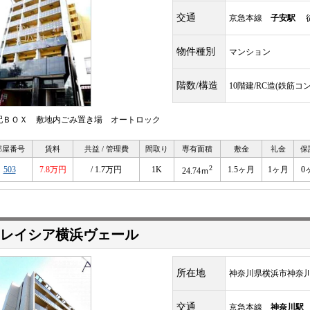
交通
京急本線
子安駅
徒
物件種別
マンション
階数/構造
10階建/RC造(鉄筋コ
配ＢＯＸ 敷地内ごみ置き場 オートロック
部屋番号
賃料
共益 / 管理費
間取り
専有面積
敷金
礼金
保
2
503
7.8万円
/ 1.7万円
1K
1.5ヶ月
1ヶ月
0
24.74ｍ
レイシア横浜ヴェール
所在地
神奈川県横浜市神奈
交通
京急本線
神奈川駅