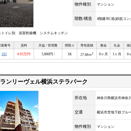
物件種別
マンション
階数/構造
4階建/RC造(鉄筋コ
ストイレ別 浴室乾燥機 システムキッチン
部屋番号
賃料
共益 / 管理費
間取り
専有面積
敷金
礼金
保
2
102
8.85万円
5,800円 /
1K
0ヶ月
1ヶ月
0
27.68ｍ
ランリーヴェル横浜ステラパーク
所在地
神奈川県横浜市神奈
交通
横浜市営地下鉄ブル
物件種別
マンション