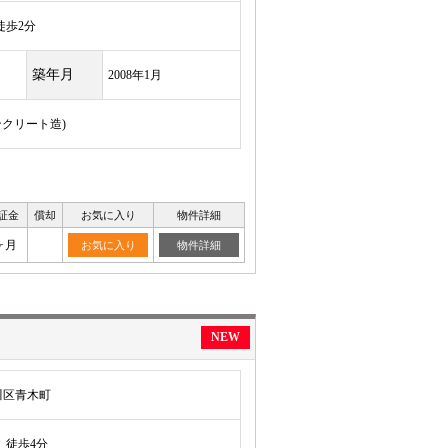
歩2分
築年月
2008年1月
ンクリート造)
証金
償却
お気に入り
物件詳細
ヶ月
お気に入り
物件詳細
NEW
川区青木町
徒歩4分