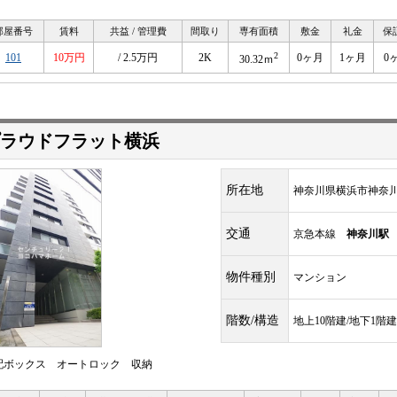
部屋番号
賃料
共益 / 管理費
間取り
専有面積
敷金
礼金
保
2
101
10万円
/ 2.5万円
2K
0ヶ月
1ヶ月
0
30.32ｍ
ラウドフラット横浜
所在地
神奈川県横浜市神奈
交通
京急本線
神奈川駅
物件種別
マンション
階数/構造
地上10階建/地下1階
配ボックス オートロック 収納