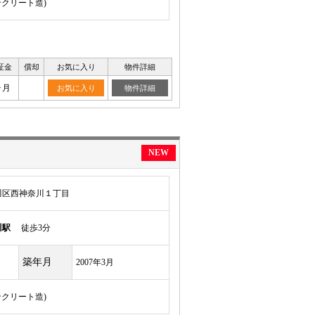
ンクリート造)
証金
償却
お気に入り
物件詳細
ヶ月
お気に入り
物件詳細
NEW
川区西神奈川１丁目
川駅
徒歩3分
築年月
2007年3月
ンクリート造)