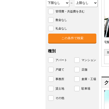
～
管理費・共益費を含む
敷金なし
礼金なし
宅
種別
アパート
マンション
戸建て
店舗
事務所
倉庫・工場
ク
貸土地
駐車場
その他