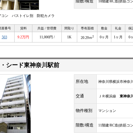
階数/構造
10階建/RC造(鉄筋コ
アコン バストイレ別 防犯カメラ
部屋番号
賃料
共益 / 管理費
間取り
専有面積
敷金
礼金
保
2
503
9.2万円
11,000円 /
1K
0ヶ月
1ヶ月
0
20.29ｍ
・シード東神奈川駅前
所在地
神奈川県横浜市神奈
交通
ＪＲ横浜線
東神奈
物件種別
マンション
階数/構造
11階建/RC造(鉄筋コ