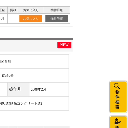
証金
償却
お気に入り
物件詳細
ヶ月
お気に入り
物件詳細
NEW
川区台町
徒歩5分
築年月
2008年2月
建/RC造(鉄筋コンクリート造)