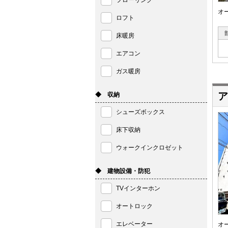
フローリング
オ
ロフト
床暖房
エアコン
ガス暖房
ア
◆ 収納
シューズボックス
床下収納
ウォークインクロゼット
◆ 建物設備・防犯
TVインターホン
オートロック
エレベーター
オ