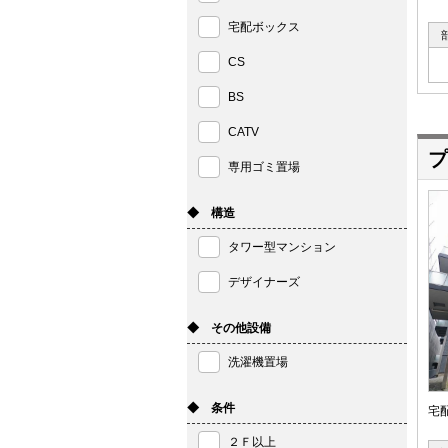
宅配ボックス
CS
BS
CATV
プ
専用ゴミ置場
◆ 構造
タワー型マンション
デザイナーズ
◆ その他設備
洗濯機置場
◆ 条件
宅
２Ｆ以上