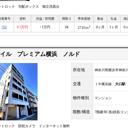
ートロック 宅配ボックス 独立洗面台
部屋番号
賃料
共益 / 管理費
間取り
専有面積
敷金
礼金
保
2
702
9.3万円
/ 1万円
1K
0ヶ月
1ヶ月
0
27.03ｍ
イル プレミアム横浜 ノルド
所在地
神奈川県横浜市神奈
交通
ＪＲ横浜線
大口駅
物件種別
マンション
階数/構造
7階建/RC造(鉄筋コ
ートロック 防犯カメラ インターネット無料