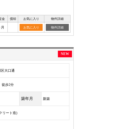
証金
償却
お気に入り
物件詳細
ヶ月
お気に入り
物件詳細
NEW
川区大口通
徒歩2分
築年月
新築
ンクリート造)