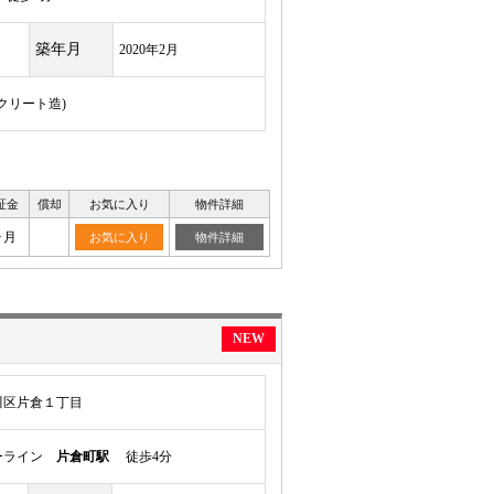
築年月
2020年2月
ンクリート造)
証金
償却
お気に入り
物件詳細
ヶ月
お気に入り
物件詳細
NEW
川区片倉１丁目
ーライン
片倉町駅
徒歩4分