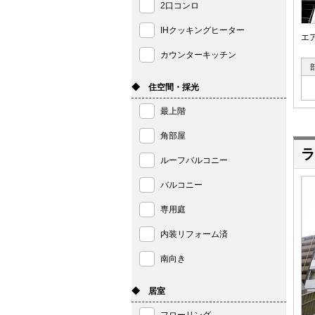
2口コンロ
IHクッキングヒーター
エ
カウンターキッチン
◆ 住空間・採光
最上階
角部屋
ラ
ルーフバルコニー
バルコニー
専用庭
内装リフォーム済
南向き
◆ 居室