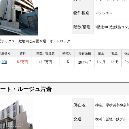
物件種別
マンション
階数/構造
5階建/RC造(鉄筋コ
配ボックス 敷地内ごみ置き場 オートロック
部屋番号
賃料
共益 / 管理費
間取り
専有面積
敷金
礼金
保
2
208
8.3万円
/ 1.2万円
1K
1ヶ月
1ヶ月
0
20.47ｍ
ート・ルージュ片倉
所在地
神奈川県横浜市神奈
交通
横浜市営地下鉄ブル