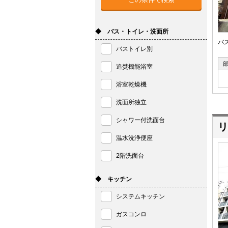
◆ バス・トイレ・洗面所
バ
バストイレ別
追焚機能浴室
浴室乾燥機
洗面所独立
シャワー付洗面台
リ
温水洗浄便座
2階洗面台
◆ キッチン
システムキッチン
ガスコンロ