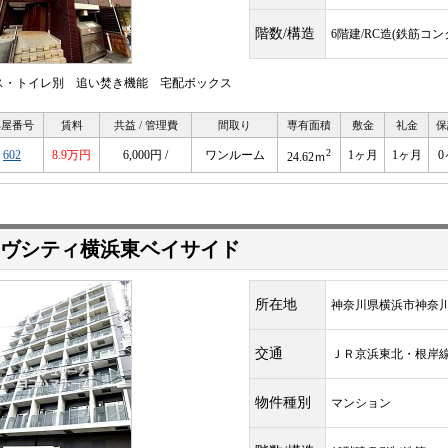
階数/構造
6階建/RC造(鉄筋コ
ス・トイレ別 追い焚き機能 宅配ボックス
部屋番号
賃料
共益 / 管理費
間取り
専有面積
敷金
礼金
保
2
602
8.9万円
6,000円 /
ワンルーム
1ヶ月
1ヶ月
0
24.62ｍ
ヴシティ横浜東ベイサイド
所在地
神奈川県横浜市神奈
交通
ＪＲ京浜東北・根
物件種別
マンション