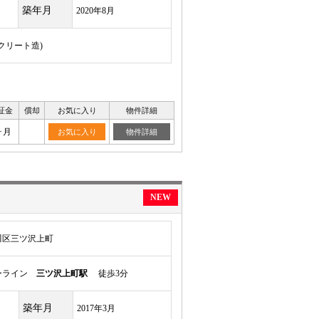
築年月
2020年8月
ンクリート造)
証金
償却
お気に入り
物件詳細
ヶ月
お気に入り
物件詳細
NEW
川区三ツ沢上町
ーライン
三ツ沢上町駅
徒歩3分
築年月
2017年3月