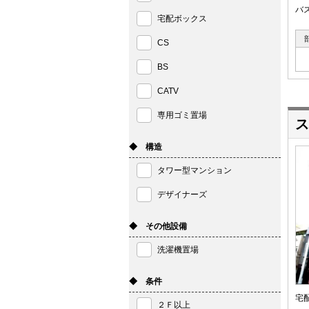
バ
宅配ボックス
CS
BS
CATV
専用ゴミ置場
ス
◆ 構造
タワー型マンション
デザイナーズ
◆ その他設備
洗濯機置場
◆ 条件
宅
２Ｆ以上