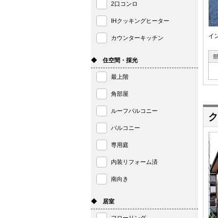
2口コンロ
IHクッキングヒーター
イ
カウンターキッチン
◆ 住空間・採光
最上階
角部屋
ルーフバルコニー
ク
バルコニー
専用庭
内装リフォーム済
南向き
◆ 居室