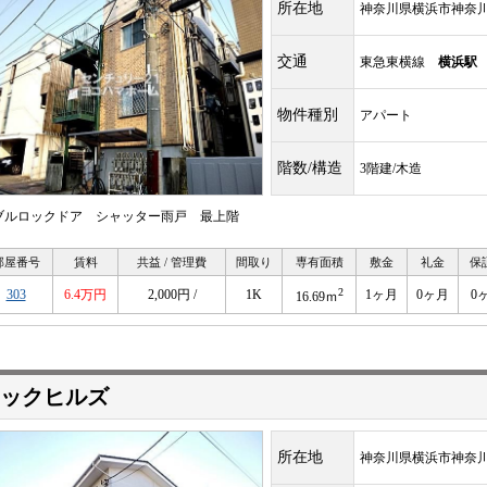
所在地
神奈川県横浜市神奈
交通
東急東横線
横浜駅
物件種別
アパート
階数/構造
3階建/木造
ブルロックドア シャッター雨戸 最上階
部屋番号
賃料
共益 / 管理費
間取り
専有面積
敷金
礼金
保
2
303
6.4万円
2,000円 /
1K
1ヶ月
0ヶ月
0
16.69ｍ
ックヒルズ
所在地
神奈川県横浜市神奈