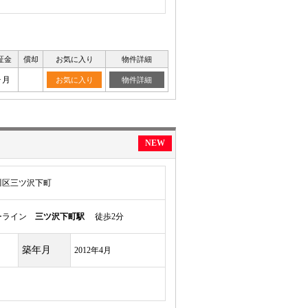
証金
償却
お気に入り
物件詳細
ヶ月
お気に入り
物件詳細
NEW
川区三ツ沢下町
ーライン
三ツ沢下町駅
徒歩2分
築年月
2012年4月