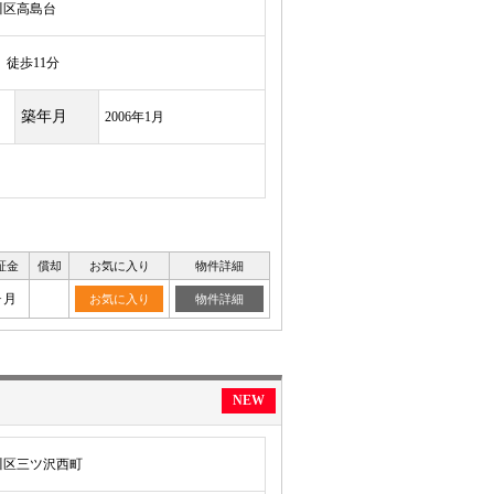
川区高島台
徒歩11分
築年月
2006年1月
証金
償却
お気に入り
物件詳細
ヶ月
お気に入り
物件詳細
NEW
川区三ツ沢西町