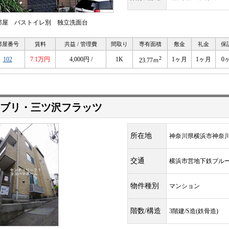
部屋 バストイレ別 独立洗面台
部屋番号
賃料
共益 / 管理費
間取り
専有面積
敷金
礼金
保
2
102
7.1万円
4,000円 /
1K
1ヶ月
1ヶ月
0
23.77ｍ
ブリ・三ツ沢フラッツ
所在地
神奈川県横浜市神奈
交通
横浜市営地下鉄ブル
物件種別
マンション
階数/構造
3階建/S造(鉄骨造)