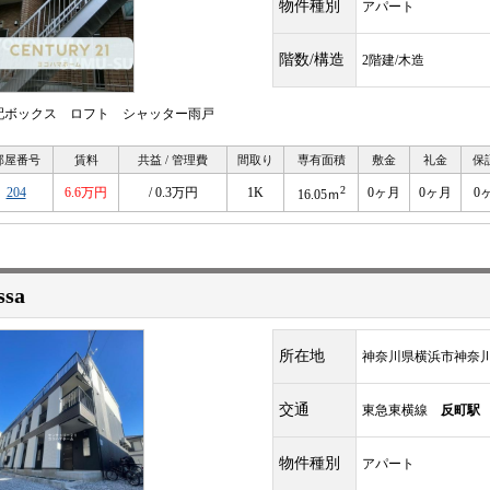
物件種別
アパート
階数/構造
2階建/木造
配ボックス ロフト シャッター雨戸
部屋番号
賃料
共益 / 管理費
間取り
専有面積
敷金
礼金
保
2
204
6.6万円
/ 0.3万円
1K
0ヶ月
0ヶ月
0
16.05ｍ
ssa
所在地
神奈川県横浜市神奈
交通
東急東横線
反町駅
物件種別
アパート