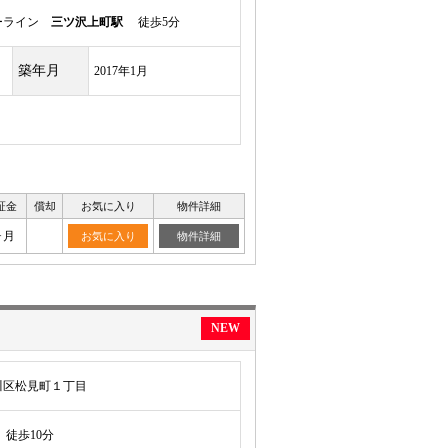
ーライン
三ツ沢上町駅
徒歩5分
築年月
2017年1月
証金
償却
お気に入り
物件詳細
ヶ月
お気に入り
物件詳細
NEW
川区松見町１丁目
徒歩10分