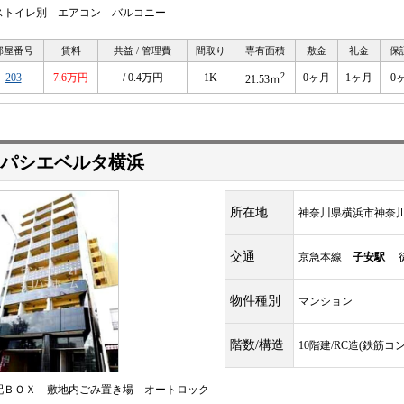
ストイレ別 エアコン バルコニー
部屋番号
賃料
共益 / 管理費
間取り
専有面積
敷金
礼金
保
2
203
7.6万円
/ 0.4万円
1K
0ヶ月
1ヶ月
0
21.53ｍ
パシエベルタ横浜
所在地
神奈川県横浜市神奈
交通
京急本線
子安駅
徒
物件種別
マンション
階数/構造
10階建/RC造(鉄筋コ
配ＢＯＸ 敷地内ごみ置き場 オートロック