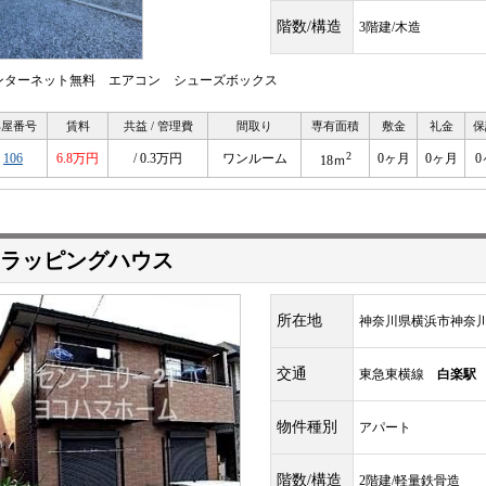
階数/構造
3階建/木造
ンターネット無料 エアコン シューズボックス
部屋番号
賃料
共益 / 管理費
間取り
専有面積
敷金
礼金
保
2
106
6.8万円
/ 0.3万円
ワンルーム
0ヶ月
0ヶ月
0
18ｍ
ラッピングハウス
所在地
神奈川県横浜市神奈
交通
東急東横線
白楽駅
物件種別
アパート
階数/構造
2階建/軽量鉄骨造