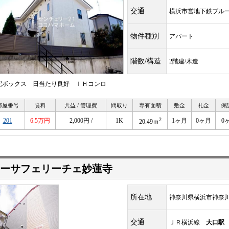
交通
横浜市営地下鉄ブル
物件種別
アパート
階数/構造
2階建/木造
配ボックス 日当たり良好 ＩＨコンロ
部屋番号
賃料
共益 / 管理費
間取り
専有面積
敷金
礼金
保
2
201
6.5万円
2,000円 /
1K
1ヶ月
0ヶ月
0
20.49ｍ
ーサフェリーチェ妙蓮寺
所在地
神奈川県横浜市神奈
交通
ＪＲ横浜線
大口駅