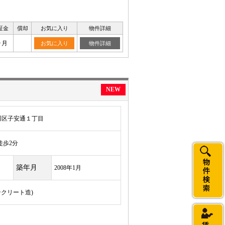
証金
償却
お気に入り
物件詳細
ヶ月
お気に入り
物件詳細
NEW
川区子安通１丁目
歩2分
築年月
2008年1月
ンクリート造)