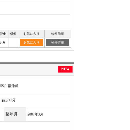
証金
償却
お気に入り
物件詳細
ヶ月
お気に入り
物件詳細
NEW
川区白幡仲町
徒歩12分
築年月
2007年3月