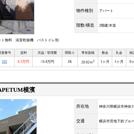
物件種別
アパート
階数/構造
2階建/木造
ット無料 浴室乾燥機 バストイレ別
部屋番号
賃料
共益 / 管理費
間取り
専有面積
敷金
礼金
保
2
102
6.5万円
/ 0.4万円
1K
1ヶ月
1ヶ月
0
20.02ｍ
APETUM横濱
所在地
神奈川県横浜市神奈
交通
横浜市営地下鉄ブル