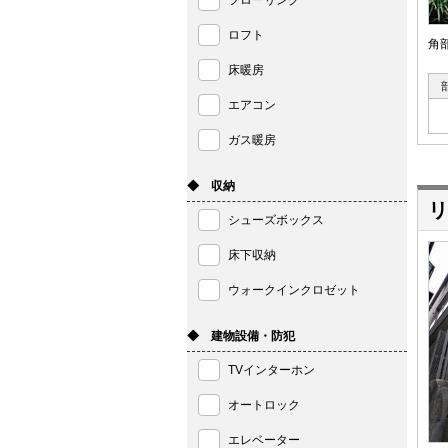
フローリング
ロフト
角
床暖房
エアコン
ガス暖房
◆ 収納
リ
シューズボックス
床下収納
ウォークインクロゼット
◆ 建物設備・防犯
TVインターホン
オートロック
エレベーター