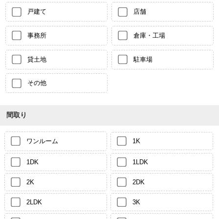
戸建て
店舗
事務所
倉庫・工場
貸土地
駐車場
その他
間取り
ワンルーム
1K
1DK
1LDK
2K
2DK
2LDK
3K