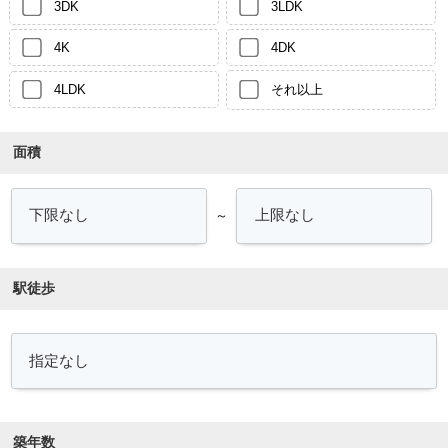
3DK
3LDK
4K
4DK
4LDK
それ以上
面積
～
駅徒歩
築年数