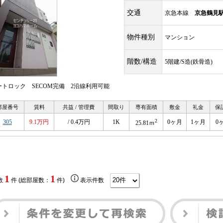
交通
京急本線
京急鶴見
物件種別
マンション
階数/構造
5階建/S造(鉄骨造)
ートロック SECOM完備 2沿線利用可能
部屋番号
賃料
共益 / 管理費
間取り
専有面積
敷金
礼金
保
2
305
9.1万円
/ 0.4万円
1K
0ヶ月
1ヶ月
0
25.81ｍ
1
1
数
件 (総部屋数：
件)
表示件数