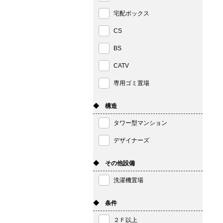
宅配ボックス
CS
BS
CATV
専用ゴミ置場
◆ 構造
タワー型マンション
デザイナーズ
◆ その他設備
洗濯機置場
◆ 条件
２Ｆ以上