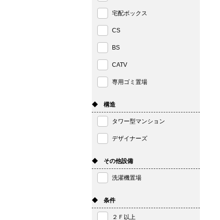
宅配ボックス
CS
BS
CATV
専用ゴミ置場
◆ 構造
タワー型マンション
デザイナーズ
◆ その他設備
洗濯機置場
◆ 条件
２Ｆ以上