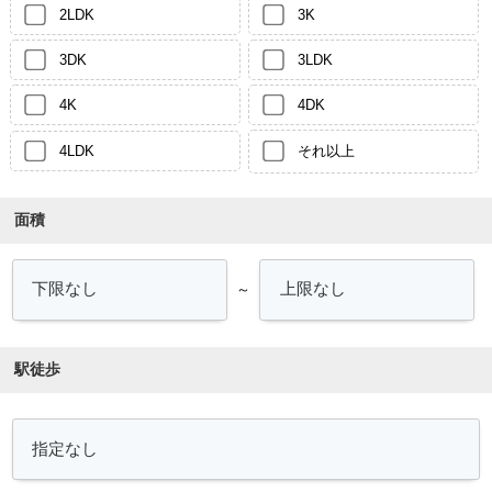
2LDK
3K
3DK
3LDK
4K
4DK
4LDK
それ以上
面積
～
駅徒歩