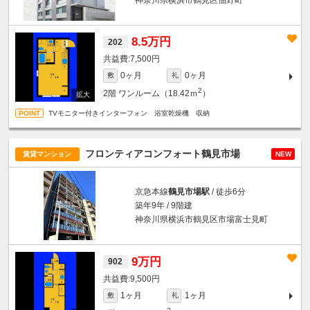
8.5万円
202
7,500円
0ヶ月
0ヶ月
敷
礼
2
2階
ワンルーム（18.42ｍ
）
TVモニター付きインターフォン 浴室乾燥機 収納
フロンティアコンフォート鶴見市場
賃貸マンション
NEW
京急本線
鶴見市場駅
/ 徒歩6分
築年9年 / 9階建
神奈川県横浜市鶴見区市場富士見町
9万円
902
9,500円
1ヶ月
1ヶ月
敷
礼