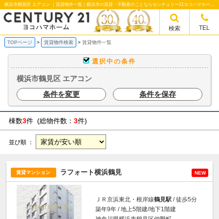
横浜市鶴見区 エアコン ｜賃貸物件一覧｜横浜市の賃貸・不動産のことならセンチュリー21ヨコハマホームへ！横浜市の賃貸仲介や不動産売却・買取、不動産管理など不動産のことならなんでもご相談ください。
TEL
検索
TOPページ
賃貸物件検索
賃貸物件一覧
選択中の条件
横浜市鶴見区 エアコン
条件を変更
条件を保存
棟数
3
件 (総物件数：
3
件)
並び順 ：
ラフォート横浜鶴見
賃貸マンション
NEW
ＪＲ京浜東北・根岸線
鶴見駅
/ 徒歩5分
築年9年 / 地上5階建/地下1階建
神奈川県横浜市鶴見区佃野町