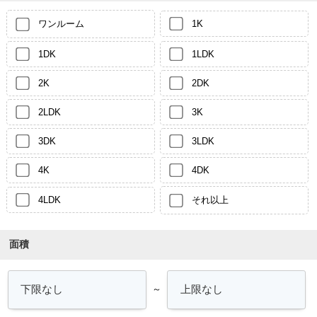
ワンルーム
1K
1DK
1LDK
2K
2DK
2LDK
3K
3DK
3LDK
4K
4DK
4LDK
それ以上
面積
～