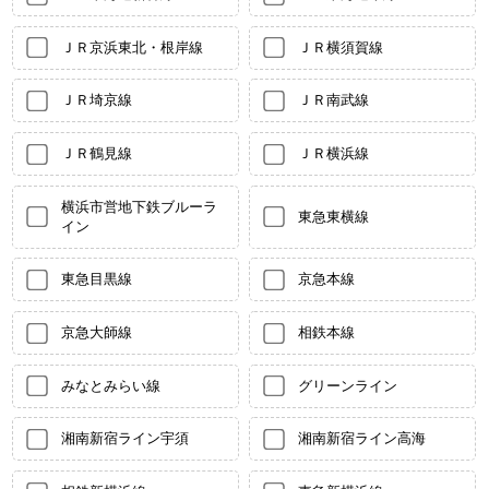
ＪＲ京浜東北・根岸線
ＪＲ横須賀線
ＪＲ埼京線
ＪＲ南武線
ＪＲ鶴見線
ＪＲ横浜線
横浜市営地下鉄ブルーラ
東急東横線
イン
東急目黒線
京急本線
京急大師線
相鉄本線
みなとみらい線
グリーンライン
湘南新宿ライン宇須
湘南新宿ライン高海