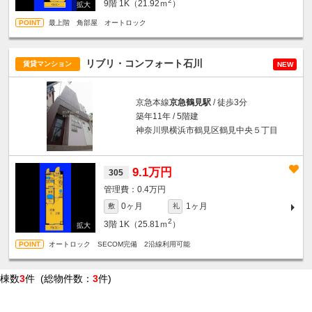
2
9階
1K（21.92ｍ
）
最上階 角部屋 オートロック
リブリ・コンフォート石川
賃貸マンション
NEW
京急本線
京急鶴見駅
/ 徒歩3分
築年11年 / 5階建
神奈川県横浜市鶴見区鶴見中央５丁目
9.1万円
305
0.4万円
0ヶ月
1ヶ月
敷
礼
2
3階
1K（25.81ｍ
）
オートロック SECOM完備 2沿線利用可能
棟数
3
件 (総物件数：
3
件)