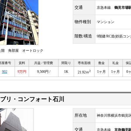
交通
京急本線
鶴見市場
物件種別
マンション
階数/構造
9階建/RC造(鉄筋コ
上階 角部屋 オートロック
部屋番号
賃料
共益 / 管理費
間取り
専有面積
敷金
礼金
保
2
902
9万円
9,500円 /
1K
1ヶ月
1ヶ月
0
21.92ｍ
ブリ・コンフォート石川
所在地
神奈川県横浜市鶴見
交通
京急本線
京急鶴見