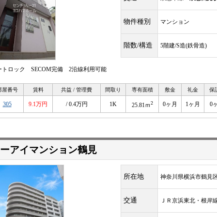
物件種別
マンション
階数/構造
5階建/S造(鉄骨造)
ートロック SECOM完備 2沿線利用可能
部屋番号
賃料
共益 / 管理費
間取り
専有面積
敷金
礼金
保
2
305
9.1万円
/ 0.4万円
1K
0ヶ月
1ヶ月
0
25.81ｍ
シーアイマンション鶴見
所在地
神奈川県横浜市鶴見
交通
ＪＲ京浜東北・根