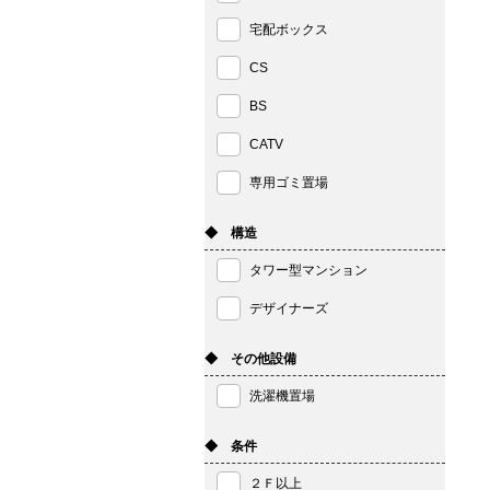
宅配ボックス
CS
BS
CATV
専用ゴミ置場
◆ 構造
タワー型マンション
デザイナーズ
◆ その他設備
洗濯機置場
◆ 条件
２Ｆ以上