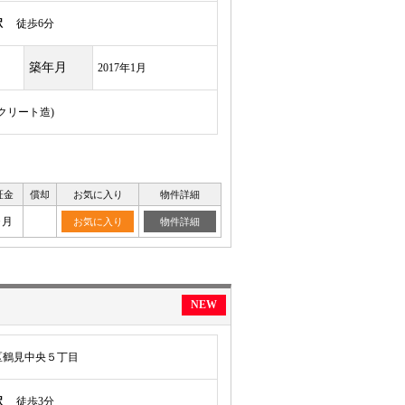
駅
徒歩6分
築年月
2017年1月
ンクリート造)
証金
償却
お気に入り
物件詳細
ヶ月
お気に入り
物件詳細
NEW
区鶴見中央５丁目
駅
徒歩3分