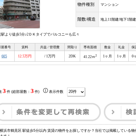
物件種別
マンション
階数/構造
地上11階建/地下1階
見駅より徒歩5分♪2ＤＫタイプでバルコニーも広々
部屋番号
賃料
共益 / 管理費
間取り
専有面積
敷金
礼金
保
2
605
12.5万円
/ 1万円
2DK
1ヶ月
1ヶ月
0
41.22ｍ
3
3
数
件 (総部屋数：
件)
表示件数
横浜市鶴見区 駅徒歩5分以内 賃貸の物件をお探しですか？当社では掲載している