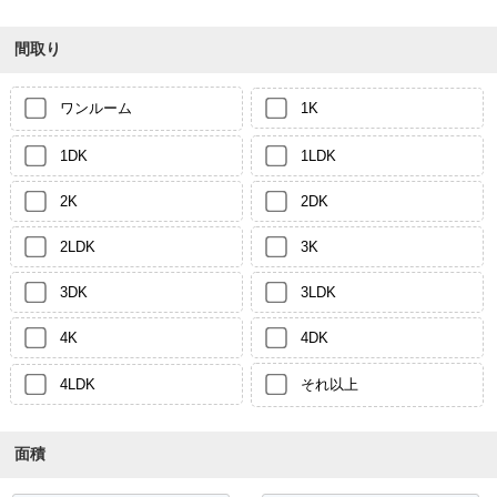
間取り
ワンルーム
1K
1DK
1LDK
2K
2DK
2LDK
3K
3DK
3LDK
4K
4DK
4LDK
それ以上
面積