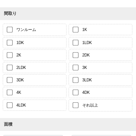
間取り
ワンルーム
1K
1DK
1LDK
2K
2DK
2LDK
3K
3DK
3LDK
4K
4DK
4LDK
それ以上
面積