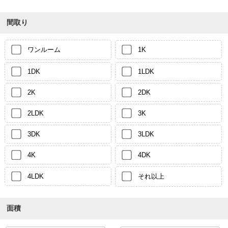
間取り
ワンルーム
1K
1DK
1LDK
2K
2DK
2LDK
3K
3DK
3LDK
4K
4DK
4LDK
それ以上
面積