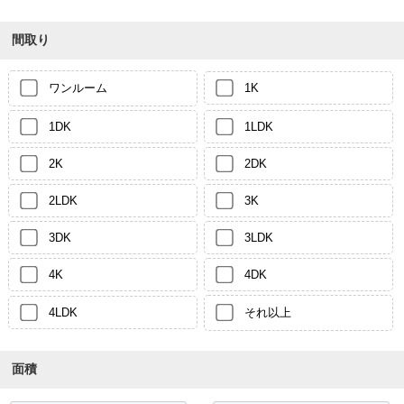
間取り
ワンルーム
1K
1DK
1LDK
2K
2DK
2LDK
3K
3DK
3LDK
4K
4DK
4LDK
それ以上
面積