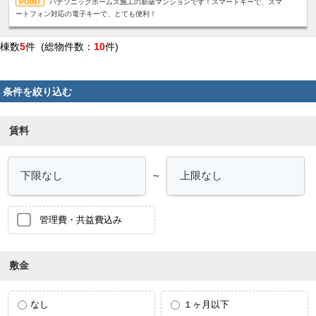
パナソニックホームズ施工の新築マンションです！スマートキーで、スマ
ートフォン対応の電子キーで、とても便利！
棟数
5
件 (総物件数：
10
件)
条件を絞り込む
賃料
～
管理費・共益費込み
敷金
なし
１ヶ月以下