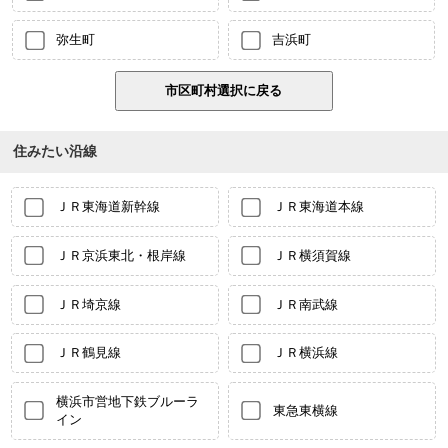
弥生町
吉浜町
住みたい沿線
ＪＲ東海道新幹線
ＪＲ東海道本線
ＪＲ京浜東北・根岸線
ＪＲ横須賀線
ＪＲ埼京線
ＪＲ南武線
ＪＲ鶴見線
ＪＲ横浜線
横浜市営地下鉄ブルーラ
東急東横線
イン