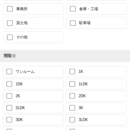
事務所
倉庫・工場
貸土地
駐車場
その他
間取り
ワンルーム
1K
1DK
1LDK
2K
2DK
2LDK
3K
3DK
3LDK