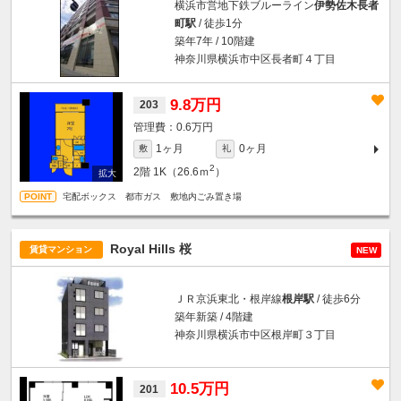
横浜市営地下鉄ブルーライン
伊勢佐木長者
町駅
/ 徒歩1分
築年7年 / 10階建
神奈川県横浜市中区長者町４丁目
9.8万円
203
0.6万円
1ヶ月
0ヶ月
敷
礼
2
2階
1K（26.6ｍ
）
宅配ボックス 都市ガス 敷地内ごみ置き場
Royal Hills 桜
賃貸マンション
NEW
ＪＲ京浜東北・根岸線
根岸駅
/ 徒歩6分
築年新築 / 4階建
神奈川県横浜市中区根岸町３丁目
10.5万円
201