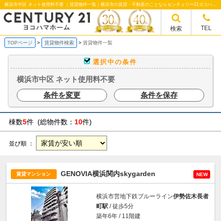
横浜市中区 ネット使用料不要 ｜賃貸物件一覧｜横浜市の賃貸・不動産のことならセンチュリー21ヨコハマホームへ！横浜市の賃貸仲介や不動産売却・買取、不動産管理など不動産のことならなんでもご相談ください。
TEL
検索
TOPページ
賃貸物件検索
賃貸物件一覧
選択中の条件
横浜市中区 ネット使用料不要
条件を変更
条件を保存
棟数
5
件 (総物件数：
10
件)
並び順 ：
GENOVIA横浜関内skygarden
賃貸マンション
NEW
横浜市営地下鉄ブルーライン
伊勢佐木長者
町駅
/ 徒歩5分
築年6年 / 11階建