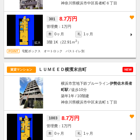
神奈川県横浜市中区長者町６丁目
8.7万円
301
1万円
0ヶ月
1ヶ月
敷
礼
2
3階
1K（22.91ｍ
）
宅配ボックス オートロック バストイレ別
ＬＵＭＥＥＤ横濱末吉町
賃貸マンション
NEW
横浜市営地下鉄ブルーライン
伊勢佐木長者
町駅
/ 徒歩10分
築年1年 / 10階建
神奈川県横浜市中区末吉町１丁目
8.7万円
1003
1万円
0ヶ月
1ヶ月
敷
礼