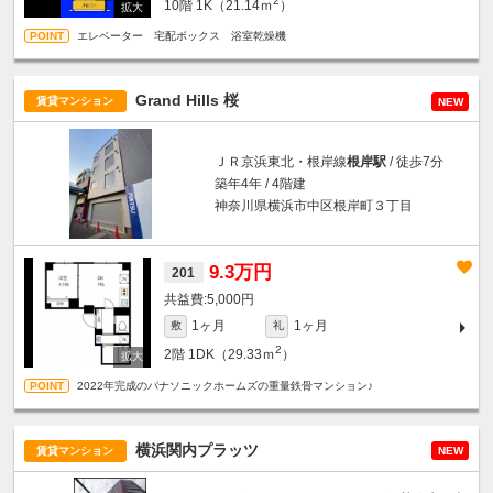
2
10階
1K（21.14ｍ
）
エレベーター 宅配ボックス 浴室乾燥機
Grand Hills 桜
賃貸マンション
NEW
ＪＲ京浜東北・根岸線
根岸駅
/ 徒歩7分
築年4年 / 4階建
神奈川県横浜市中区根岸町３丁目
9.3万円
201
5,000円
1ヶ月
1ヶ月
敷
礼
2
2階
1DK（29.33ｍ
）
2022年完成のパナソニックホームズの重量鉄骨マンション♪
横浜関内プラッツ
賃貸マンション
NEW