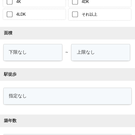
4K
4DK
4LDK
それ以上
面積
～
駅徒歩
築年数