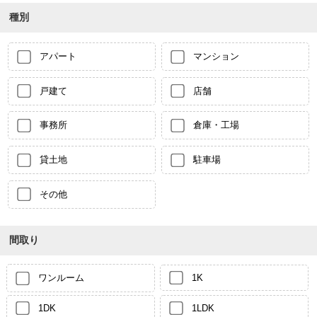
種別
アパート
マンション
戸建て
店舗
事務所
倉庫・工場
貸土地
駐車場
その他
間取り
ワンルーム
1K
1DK
1LDK