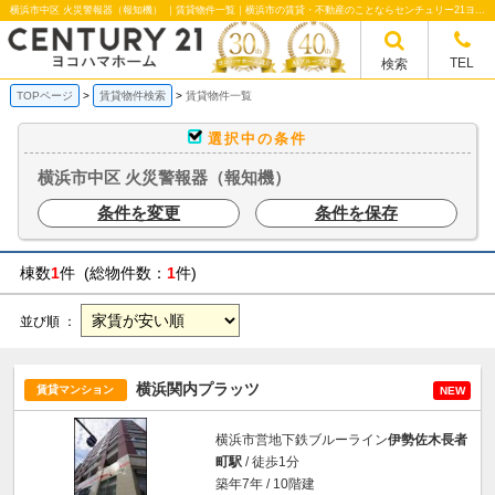
横浜市中区 火災警報器（報知機） ｜賃貸物件一覧｜横浜市の賃貸・不動産のことならセンチュリー21ヨコハマホームへ！横浜市の賃貸仲介や不動産売却・買取、不動産管理など不動産のことならなんでもご相談ください。
TEL
検索
TOPページ
賃貸物件検索
賃貸物件一覧
選択中の条件
横浜市中区 火災警報器（報知機）
条件を変更
条件を保存
棟数
1
件 (総物件数：
1
件)
並び順 ：
横浜関内プラッツ
賃貸マンション
NEW
横浜市営地下鉄ブルーライン
伊勢佐木長者
町駅
/ 徒歩1分
築年7年 / 10階建