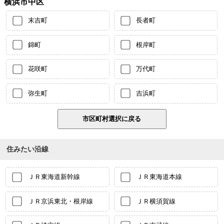
横浜市中区
末吉町
長者町
錦町
根岸町
花咲町
万代町
弥生町
吉浜町
住みたい沿線
ＪＲ東海道新幹線
ＪＲ東海道本線
ＪＲ京浜東北・根岸線
ＪＲ横須賀線