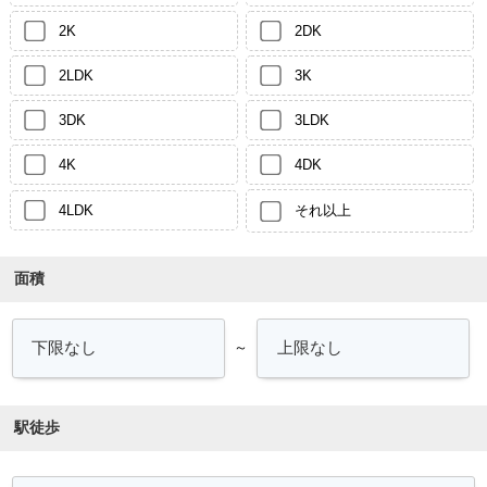
2K
2DK
2LDK
3K
3DK
3LDK
4K
4DK
4LDK
それ以上
面積
～
駅徒歩