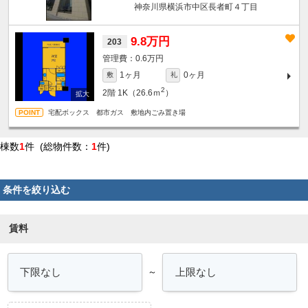
神奈川県横浜市中区長者町４丁目
9.8万円
203
0.6万円
1ヶ月
0ヶ月
敷
礼
2
2階
1K（26.6ｍ
）
宅配ボックス 都市ガス 敷地内ごみ置き場
棟数
1
件 (総物件数：
1
件)
条件を絞り込む
賃料
～