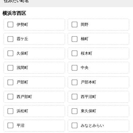
住みたい町名
横浜市西区
伊勢町
岡野
霞ケ丘
楠町
久保町
桜木町
浅間町
中央
戸部町
戸部本町
西戸部町
西平沼町
浜松町
東久保町
平沼
みなとみらい