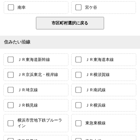
南幸
宮ケ谷
住みたい沿線
ＪＲ東海道新幹線
ＪＲ東海道本線
ＪＲ京浜東北・根岸線
ＪＲ横須賀線
ＪＲ埼京線
ＪＲ南武線
ＪＲ鶴見線
ＪＲ横浜線
横浜市営地下鉄ブルーラ
東急東横線
イン