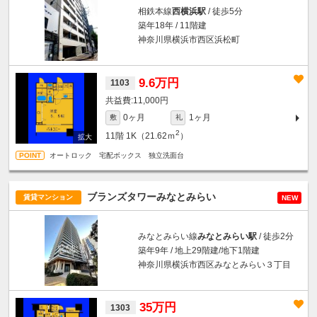
相鉄本線
西横浜駅
/ 徒歩5分
築年18年 / 11階建
神奈川県横浜市西区浜松町
9.6万円
1103
11,000円
0ヶ月
1ヶ月
敷
礼
2
11階
1K（21.62ｍ
）
オートロック 宅配ボックス 独立洗面台
ブランズタワーみなとみらい
賃貸マンション
NEW
みなとみらい線
みなとみらい駅
/ 徒歩2分
築年9年 / 地上29階建/地下1階建
神奈川県横浜市西区みなとみらい３丁目
35万円
1303