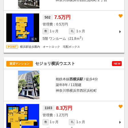
7.5万円
502
0.5万円
1ヶ月
1ヶ月
敷
礼
2
5階
ワンルーム（21.8ｍ
）
横浜駅徒歩圏内 オートロック 宅配ボックス
セジョリ横浜ウエスト
賃貸マンション
NEW
相鉄本線
西横浜駅
/ 徒歩4分
築年8年 / 11階建
神奈川県横浜市西区浜松町
8.3万円
1103
1.2万円
1ヶ月
1ヶ月
敷
礼