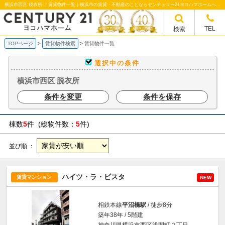
横浜市西区 脱衣所 ｜賃貸物件一覧｜横浜市の賃貸・不動産のことならセンチュリー21ヨコハマホームへ！横浜市の賃貸仲介や不動産売却・買取、不動産管理など不動産のことならなんでもご相談ください。
TEL
検索
TOPページ
賃貸物件検索
賃貸物件一覧
選択中の条件
横浜市西区 脱衣所
条件を変更
条件を保存
棟数
5
件 (総物件数：
5
件)
並び順 ：
ハイツ・ラ・ビスタ
賃貸マンション
NEW
相鉄本線
平沼橋駅
/ 徒歩8分
築年38年 / 5階建
神奈川県横浜市西区浅間町２丁目