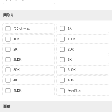
間取り
ワンルーム
1K
1DK
1LDK
2K
2DK
2LDK
3K
3DK
3LDK
4K
4DK
4LDK
それ以上
面積