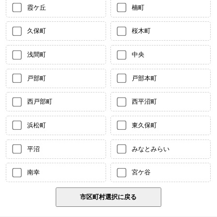
霞ケ丘
楠町
久保町
桜木町
浅間町
中央
戸部町
戸部本町
西戸部町
西平沼町
浜松町
東久保町
平沼
みなとみらい
南幸
宮ケ谷