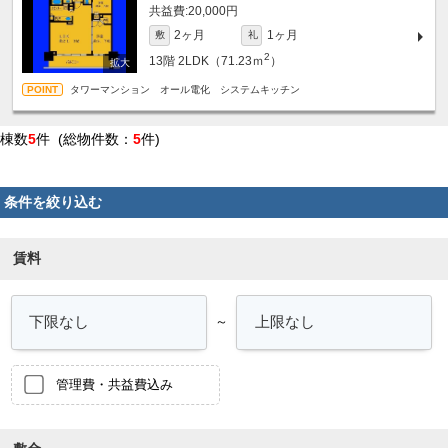
20,000円
2ヶ月
1ヶ月
敷
礼
2
13階
2LDK（71.23ｍ
）
タワーマンション オール電化 システムキッチン
棟数
5
件 (総物件数：
5
件)
条件を絞り込む
賃料
～
管理費・共益費込み