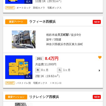
2
11階
1K（20.51ｍ
）
オートロック 防犯カメラ 宅配ボックス
ラフィーネ西横浜
賃貸アパート
NEW
相鉄本線
天王町駅
/ 徒歩9分
築年 / 3階建
神奈川県横浜市西区東久保町
8.4万円
201
11,000円
0ヶ月
1ヶ月
敷
礼
2
2階
1K（19.62ｍ
）
バストイレ別 宅配ボックス ＩＨコンロ
リクレイシア西横浜
賃貸マンション
NEW