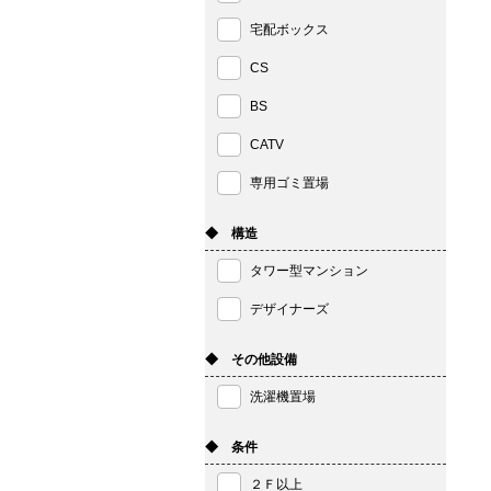
宅配ボックス
CS
BS
CATV
専用ゴミ置場
◆ 構造
タワー型マンション
デザイナーズ
◆ その他設備
洗濯機置場
◆ 条件
２Ｆ以上