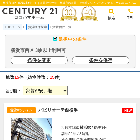
横浜市西区 3駅以上利用可 ｜賃貸物件一覧｜横浜市の賃貸・不動産のことならセンチュリー21ヨコハマホームへ！横浜市の賃貸仲介や不動産売却・買取、不動産管理など不動産のことならなんでもご相談ください。
TEL
検索
TOPページ
賃貸物件検索
賃貸物件一覧
選択中の条件
横浜市西区 3駅以上利用可
条件を変更
条件を保存
棟数
15
件 (総物件数：
15
件)
並び順 ：
パピリオーテ西横浜
賃貸マンション
NEW
相鉄本線
西横浜駅
/ 徒歩3分
築年51年 / 8階建
神奈川県横浜市西区浜松町