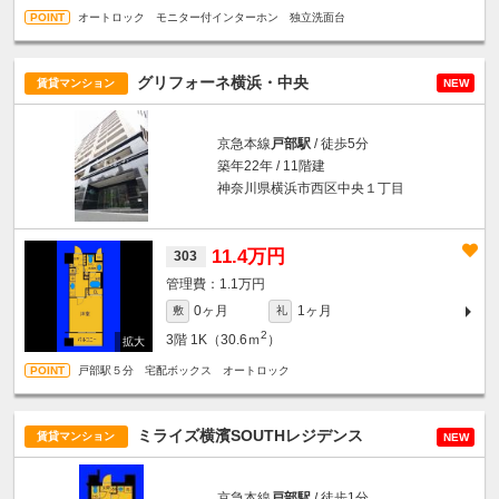
オートロック モニター付インターホン 独立洗面台
グリフォーネ横浜・中央
賃貸マンション
NEW
京急本線
戸部駅
/ 徒歩5分
築年22年 / 11階建
神奈川県横浜市西区中央１丁目
11.4万円
303
1.1万円
0ヶ月
1ヶ月
敷
礼
2
3階
1K（30.6ｍ
）
戸部駅５分 宅配ボックス オートロック
ミライズ横濱SOUTHレジデンス
賃貸マンション
NEW
京急本線
戸部駅
/ 徒歩1分