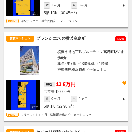
1ヶ月
0ヶ月
敷
礼
2
5階
1DK（30.45ｍ
）
宅配ボックス 独立洗面台 TVドアフォン
ブランシエスタ横浜高島町
賃貸マンション
NEW
横浜市営地下鉄ブルーライン
高島町駅
/ 徒
歩6分
築年2年 / 地上13階建/地下1階建
神奈川県横浜市西区平沼１丁目
12.8万円
601
12,000円
0ヶ月
1ヶ月
敷
礼
2
6階
1K（22.98ｍ
）
フリーレント１ヶ月 横浜駅徒歩８分 オートロック
セジョリ横浜みなとみらい