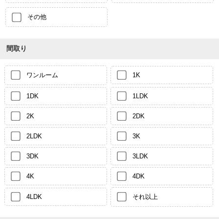
その他
間取り
ワンルーム
1K
1DK
1LDK
2K
2DK
2LDK
3K
3DK
3LDK
4K
4DK
4LDK
それ以上