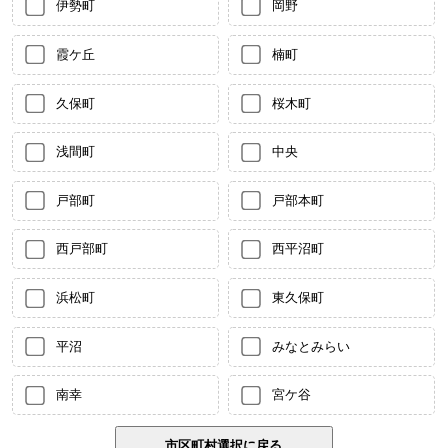
伊勢町
岡野
霞ケ丘
楠町
久保町
桜木町
浅間町
中央
戸部町
戸部本町
西戸部町
西平沼町
浜松町
東久保町
平沼
みなとみらい
南幸
宮ケ谷