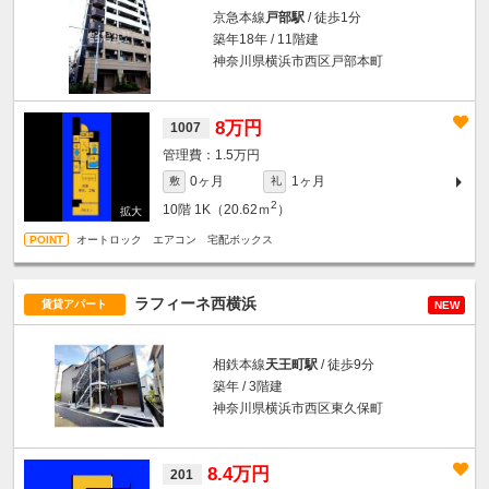
京急本線
戸部駅
/ 徒歩1分
築年18年 / 11階建
神奈川県横浜市西区戸部本町
8万円
1007
1.5万円
0ヶ月
1ヶ月
敷
礼
2
10階
1K（20.62ｍ
）
オートロック エアコン 宅配ボックス
ラフィーネ西横浜
賃貸アパート
NEW
相鉄本線
天王町駅
/ 徒歩9分
築年 / 3階建
神奈川県横浜市西区東久保町
8.4万円
201