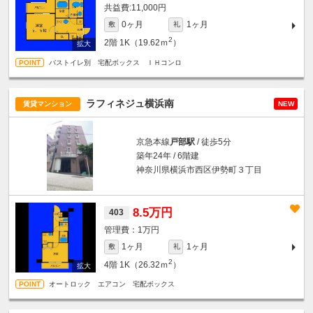
11,000円
0ヶ月
1ヶ月
敷
礼
2
2階
1K（19.62ｍ
）
バストイレ別 宅配ボックス ＩＨコンロ
ラフィネジュ横浜南
賃貸マンション
NEW
京急本線
戸部駅
/ 徒歩5分
築年24年 / 6階建
神奈川県横浜市西区伊勢町３丁目
8.5万円
403
1万円
1ヶ月
1ヶ月
敷
礼
2
4階
1K（26.32ｍ
）
オートロック エアコン 宅配ボックス