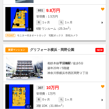
9.8万円
601
1.5万円
1ヶ月
1ヶ月
敷
礼
2
6階
ワンルーム（25.3ｍ
）
モニター付きオートロック 宅配ボックス 防犯カメラ
グリフォーネ横浜・岡野公園
賃貸マンション
NEW
相鉄本線
平沼橋駅
/ 徒歩5分
築年20年 / 5階建
神奈川県横浜市西区岡野２丁目
10万円
307
1万円
0ヶ月
1ヶ月
敷
礼
2
3階
1DK（31.88ｍ
）