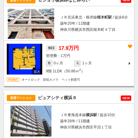
賃貸マンション
NEW
ＪＲ京浜東北・根岸線
桜木町駅
/ 徒歩6分
築年20年 / 11階建
神奈川県横浜市西区桜木町４丁目
17.9万円
903
1万円
0ヶ月
1ヶ月
敷
礼
2
9階
1LDK（50.86ｍ
）
オートロック 防犯カメラ ペット飼育可
ピュアシティ横浜６
賃貸マンション
NEW
ＪＲ東海道本線
横浜駅
/ 徒歩10分
築年28年 / 11階建
神奈川県横浜市西区平沼１丁目