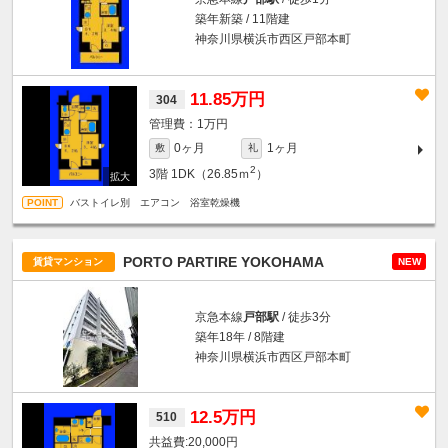
築年新築 / 11階建
神奈川県横浜市西区戸部本町
11.85万円
304
1万円
0ヶ月
1ヶ月
敷
礼
2
3階
1DK（26.85ｍ
）
バストイレ別 エアコン 浴室乾燥機
PORTO PARTIRE YOKOHAMA
賃貸マンション
NEW
京急本線
戸部駅
/ 徒歩3分
築年18年 / 8階建
神奈川県横浜市西区戸部本町
12.5万円
510
20,000円