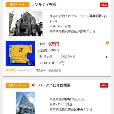
ラソルティ横浜
賃貸アパート
NEW
横浜市営地下鉄ブルーライン
高島町駅
/ 徒
歩2分
築年5年 / 3階建
神奈川県横浜市西区戸部町７丁目
9万円
101
5,000円
0ヶ月
0ヶ月
敷
礼
2
1階
1K（20.32ｍ
）
オートロック 築浅物件 独立洗面台
ザ・パークハビオ西横浜
賃貸マンション
NEW
京急本線
戸部駅
/ 徒歩6分
築年7年 / 10階建
神奈川県横浜市西区中央２丁目