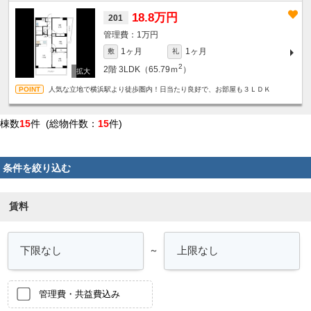
18.8万円
201
1万円
1ヶ月
1ヶ月
敷
礼
2
2階
3LDK（65.79ｍ
）
人気な立地で横浜駅より徒歩圏内！日当たり良好で、お部屋も３ＬＤＫ
棟数
15
件 (総物件数：
15
件)
条件を絞り込む
賃料
～
管理費・共益費込み