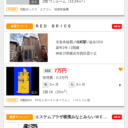
2
2階
ワンルーム（13.24ｍ
）
宅配ボックス エアコン 浴室乾燥機
ＲＥＤ ＢＲＩＣＳ
賃貸アパート
NEW
京急本線
日ノ出町駅
/ 徒歩10分
築年2年 / 2階建
神奈川県横浜市西区霞ケ丘
7万円
102
0.3万円
0ヶ月
0ヶ月
敷
礼
2
1階
1K（20ｍ
）
宅配BOX TVモニターインターフォン バストイレ別
エステムプラザ横濱みなとみらいＷＥＳＴ
賃貸マンション
NEW