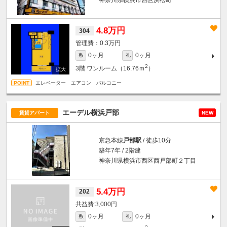
4.8万円
304
0.3万円
0ヶ月
0ヶ月
敷
礼
2
3階
ワンルーム（16.76ｍ
）
エレベーター エアコン バルコニー
エーデル横浜戸部
賃貸アパート
NEW
京急本線
戸部駅
/ 徒歩10分
築年7年 / 2階建
神奈川県横浜市西区西戸部町２丁目
5.4万円
202
3,000円
0ヶ月
0ヶ月
敷
礼