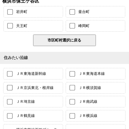
横浜市保土ケ谷区
岩井町
釜台町
天王町
峰岡町
住みたい沿線
ＪＲ東海道新幹線
ＪＲ東海道本線
ＪＲ京浜東北・根岸線
ＪＲ横須賀線
ＪＲ埼京線
ＪＲ南武線
ＪＲ鶴見線
ＪＲ横浜線