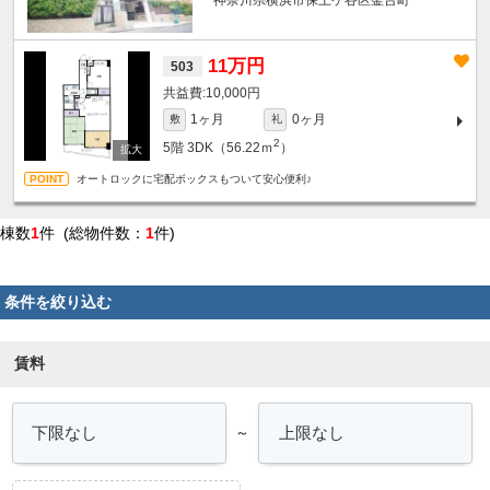
11万円
503
10,000円
1ヶ月
0ヶ月
敷
礼
2
5階
3DK（56.22ｍ
）
オートロックに宅配ボックスもついて安心便利♪
棟数
1
件 (総物件数：
1
件)
条件を絞り込む
賃料
～