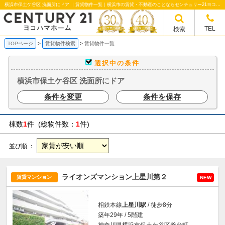
横浜市保土ケ谷区 洗面所にドア ｜賃貸物件一覧｜横浜市の賃貸・不動産のことならセンチュリー21ヨコハマホームへ！横浜市の賃貸仲介や不動産売却・買取、不動産管理など不動産のことならなんでもご相談ください。
TEL
検索
TOPページ
賃貸物件検索
賃貸物件一覧
選択中の条件
横浜市保土ケ谷区 洗面所にドア
条件を変更
条件を保存
棟数
1
件 (総物件数：
1
件)
並び順 ：
ライオンズマンション上星川第２
賃貸マンション
NEW
相鉄本線
上星川駅
/ 徒歩8分
築年29年 / 5階建
神奈川県横浜市保土ケ谷区釜台町