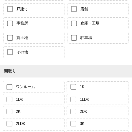
戸建て
店舗
事務所
倉庫・工場
貸土地
駐車場
その他
間取り
ワンルーム
1K
1DK
1LDK
2K
2DK
2LDK
3K