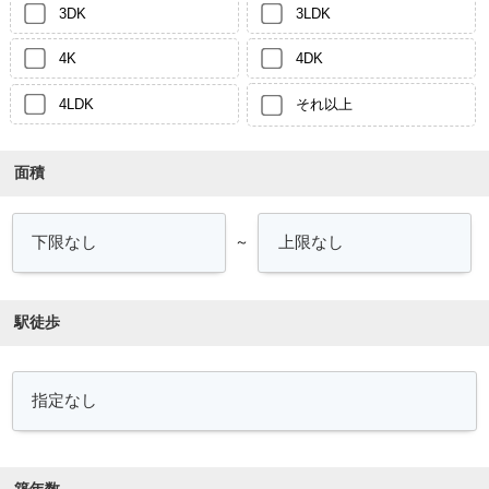
3DK
3LDK
4K
4DK
4LDK
それ以上
面積
～
駅徒歩