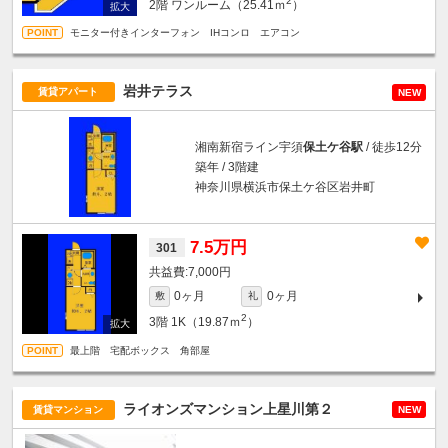
2
2階
ワンルーム（25.41ｍ
）
モニター付きインターフォン IHコンロ エアコン
岩井テラス
賃貸アパート
NEW
湘南新宿ライン宇須
保土ケ谷駅
/ 徒歩12分
築年 / 3階建
神奈川県横浜市保土ケ谷区岩井町
7.5万円
301
7,000円
0ヶ月
0ヶ月
敷
礼
2
3階
1K（19.87ｍ
）
最上階 宅配ボックス 角部屋
ライオンズマンション上星川第２
賃貸マンション
NEW