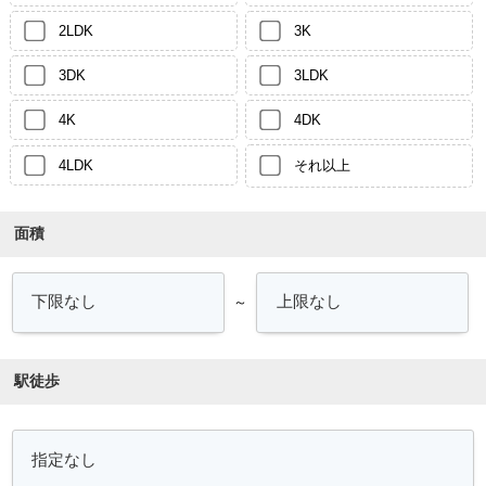
2LDK
3K
3DK
3LDK
4K
4DK
4LDK
それ以上
面積
～
駅徒歩