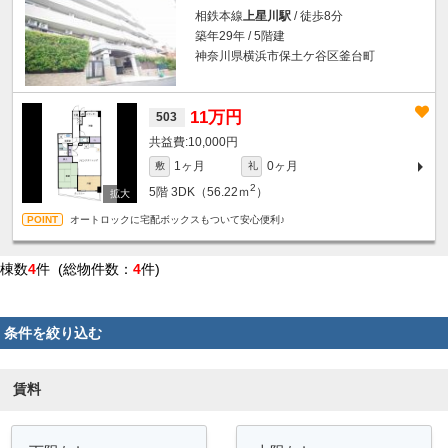
相鉄本線
上星川駅
/ 徒歩8分
築年29年 / 5階建
神奈川県横浜市保土ケ谷区釜台町
11万円
503
10,000円
1ヶ月
0ヶ月
敷
礼
2
5階
3DK（56.22ｍ
）
オートロックに宅配ボックスもついて安心便利♪
棟数
4
件 (総物件数：
4
件)
条件を絞り込む
賃料