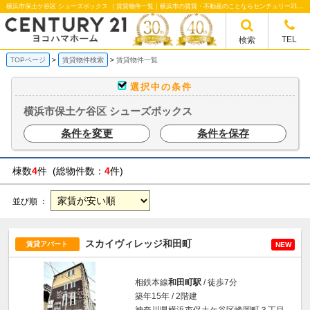
横浜市保土ケ谷区 シューズボックス ｜賃貸物件一覧｜横浜市の賃貸・不動産のことならセンチュリー21ヨコハマホームへ！横浜市の賃貸仲介や不動産売却・買取、不動産管理など不動産のことならなんでもご相談ください。
TEL
検索
TOPページ
賃貸物件検索
賃貸物件一覧
選択中の条件
横浜市保土ケ谷区 シューズボックス
条件を変更
条件を保存
棟数
4
件 (総物件数：
4
件)
並び順 ：
スカイヴィレッジ和田町
賃貸アパート
NEW
相鉄本線
和田町駅
/ 徒歩7分
築年15年 / 2階建
神奈川県横浜市保土ケ谷区峰岡町３丁目