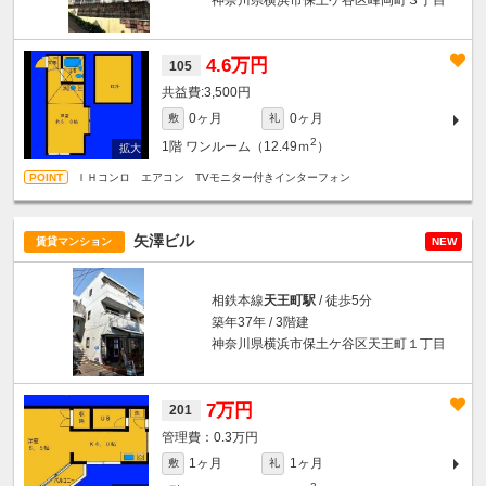
4.6万円
105
3,500円
0ヶ月
0ヶ月
敷
礼
2
1階
ワンルーム（12.49ｍ
）
ＩＨコンロ エアコン TVモニター付きインターフォン
矢澤ビル
賃貸マンション
NEW
相鉄本線
天王町駅
/ 徒歩5分
築年37年 / 3階建
神奈川県横浜市保土ケ谷区天王町１丁目
7万円
201
0.3万円
1ヶ月
1ヶ月
敷
礼