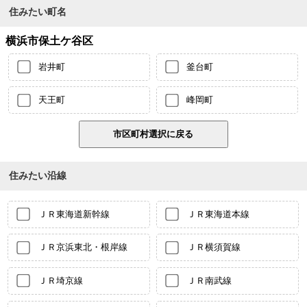
住みたい町名
横浜市保土ケ谷区
岩井町
釜台町
天王町
峰岡町
住みたい沿線
ＪＲ東海道新幹線
ＪＲ東海道本線
ＪＲ京浜東北・根岸線
ＪＲ横須賀線
ＪＲ埼京線
ＪＲ南武線