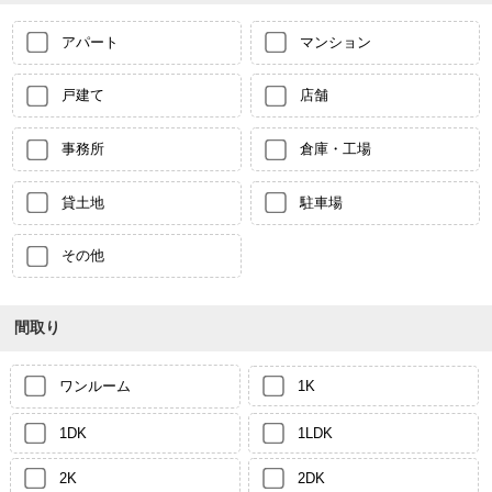
アパート
マンション
戸建て
店舗
事務所
倉庫・工場
貸土地
駐車場
その他
間取り
ワンルーム
1K
1DK
1LDK
2K
2DK