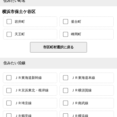
住みたい町名
横浜市保土ケ谷区
岩井町
釜台町
天王町
峰岡町
住みたい沿線
ＪＲ東海道新幹線
ＪＲ東海道本線
ＪＲ京浜東北・根岸線
ＪＲ横須賀線
ＪＲ埼京線
ＪＲ南武線
ＪＲ鶴見線
ＪＲ横浜線