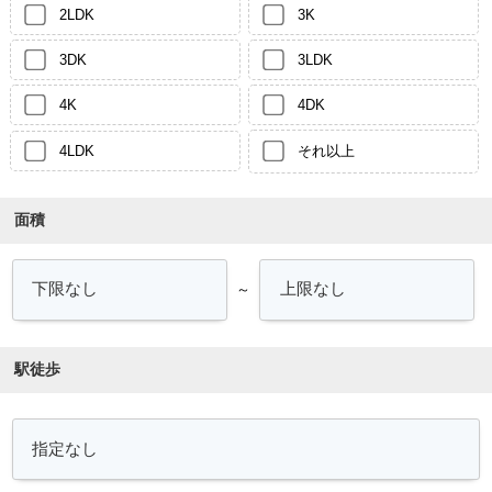
2LDK
3K
3DK
3LDK
4K
4DK
4LDK
それ以上
面積
～
駅徒歩