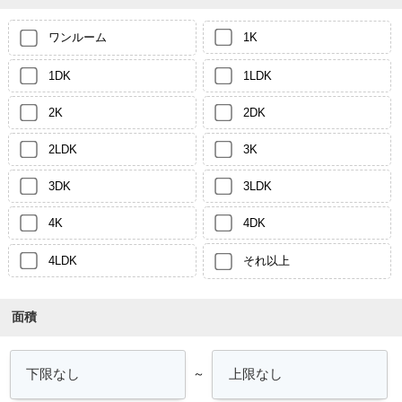
ワンルーム
1K
1DK
1LDK
2K
2DK
2LDK
3K
3DK
3LDK
4K
4DK
4LDK
それ以上
面積
～