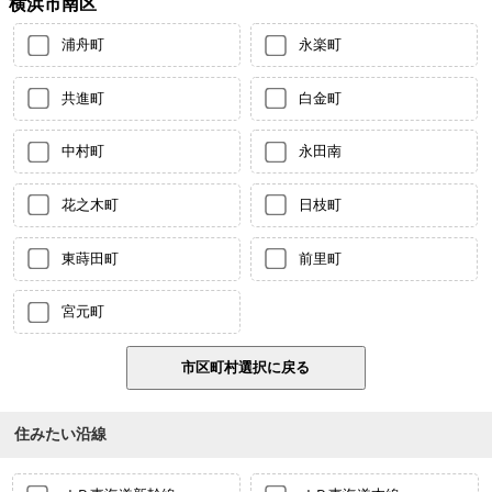
横浜市南区
浦舟町
永楽町
共進町
白金町
中村町
永田南
花之木町
日枝町
東蒔田町
前里町
宮元町
住みたい沿線