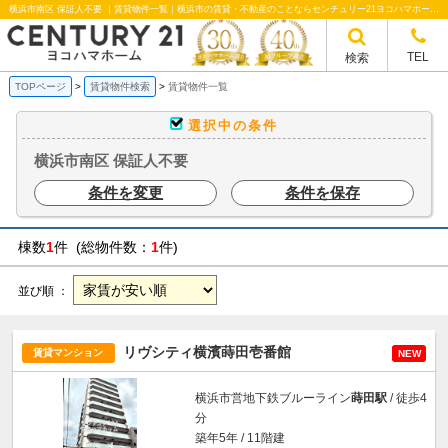
横浜市南区 保証人不要 ｜賃貸物件一覧｜横浜市の賃貸・不動産のことならセンチュリー21ヨコハマホームへ！横浜市の賃貸仲介や不動産売却・買取、不動産管理など不動産のことならなんでもご相談ください。
TEL
検索
TOPページ
賃貸物件検索
賃貸物件一覧
選択中の条件
横浜市南区 保証人不要
条件を変更
条件を保存
棟数
1
件 (総物件数：
1
件)
並び順 ：
リヴシティ横濱蒔田壱番館
賃貸マンション
NEW
横浜市営地下鉄ブルーライン
蒔田駅
/ 徒歩4
分
築年5年 / 11階建