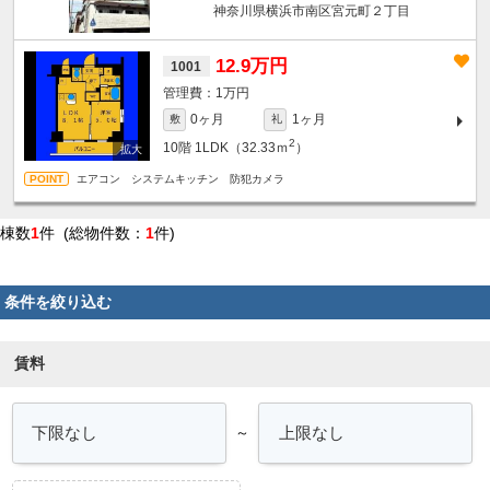
神奈川県横浜市南区宮元町２丁目
12.9万円
1001
1万円
0ヶ月
1ヶ月
敷
礼
2
10階
1LDK（32.33ｍ
）
エアコン システムキッチン 防犯カメラ
棟数
1
件 (総物件数：
1
件)
条件を絞り込む
賃料
～