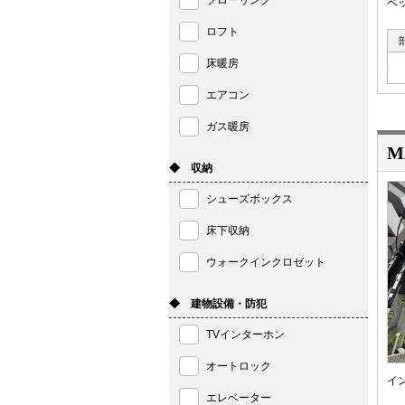
フローリング
ペ
ロフト
床暖房
エアコン
ガス暖房
M
◆ 収納
シューズボックス
床下収納
ウォークインクロゼット
◆ 建物設備・防犯
TVインターホン
オートロック
イ
エレベーター