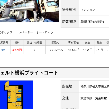
物件種別
マンション
階数/構造
5階建/S造(鉄骨造)
配ボックス エレベーター オートロック
部屋番号
賃料
共益 / 管理費
間取り
専有面積
敷金
礼金
2
305
5.6万円
/
ワンルーム
4.4万円
0ヶ月
20.14ｍ
ェルト横浜ブライトコート
所在地
神奈川県横浜市南区
交通
京急本線
黄金町駅