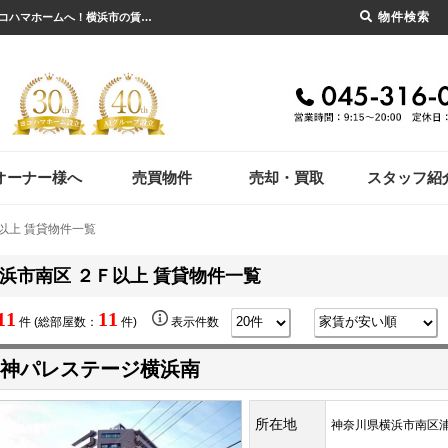
物件検索
横浜市南区 ２Ｆ以上 賃貸物件一覧｜横浜市の賃貸・不動産のことならセンチュリー21ヨコハマホームへ！横浜市の賃貸仲介や不動産売却・買取、不動産管理など不動産のことならなんでもご相談ください。
オーナー様へ
売買物件
売却・買取
スタッフ紹
以上 賃貸物件一覧
浜市南区 ２Ｆ以上 賃貸物件一覧
11
11
件 (総部屋数：
件)
表示件数
神パレステージ横浜南
所在地
神奈川県横浜市南区