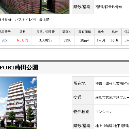
階数/構造
2階建/軽量鉄骨造
当り良好 バストイレ別 最上階
部屋番号
賃料
共益 / 管理費
間取り
専有面積
敷金
礼金
保
2
205
6.5万円
3,000円 /
2DK
1ヶ月
1ヶ月
0
35ｍ
-FORT蒔田公園
所在地
神奈川県横浜市南区
交通
横浜市営地下鉄ブル
物件種別
マンション
階数/構造
地上10階建/地下1階