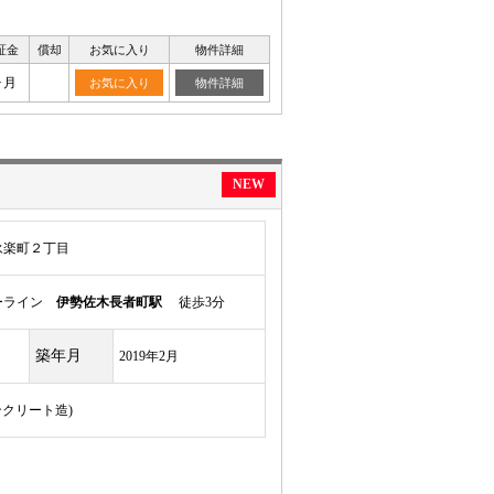
証金
償却
お気に入り
物件詳細
ヶ月
お気に入り
物件詳細
NEW
永楽町２丁目
ーライン
伊勢佐木長者町駅
徒歩3分
築年月
2019年2月
ンクリート造)