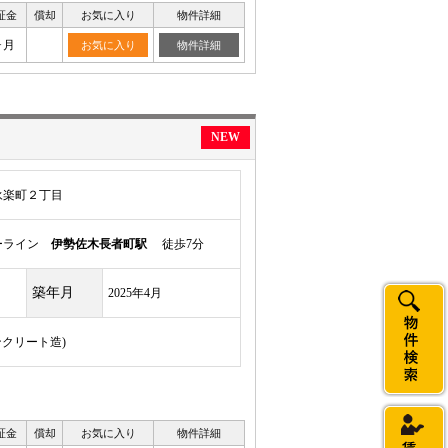
証金
償却
お気に入り
物件詳細
ヶ月
お気に入り
物件詳細
NEW
永楽町２丁目
ーライン
伊勢佐木長者町駅
徒歩7分
築年月
2025年4月
ンクリート造)
証金
償却
お気に入り
物件詳細