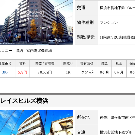
交通
横浜市営地下鉄ブル
物件種別
マンション
階数/構造
11階建/SRC造(鉄骨
ルコニー 収納 室内洗濯機置場
部屋番号
賃料
共益 / 管理費
間取り
専有面積
敷金
礼金
保
2
305
5万円
/ 0.5万円
1K
0ヶ月
0ヶ月
0
17.29ｍ
レイスヒルズ横浜
所在地
神奈川県横浜市南区
交通
横浜市営地下鉄ブル