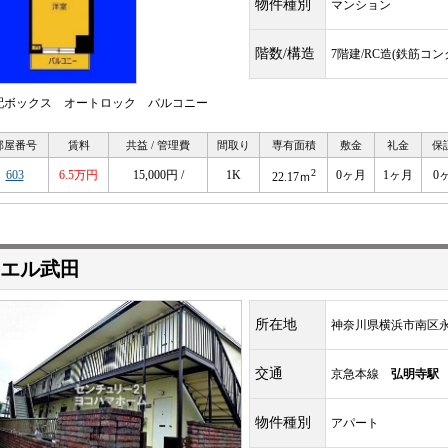
物件種別
マンション
階数/構造
7階建/RC造(鉄筋コ
配ボックス オートロック バルコニー
部屋番号
賃料
共益 / 管理費
間取り
専有面積
敷金
礼金
保
2
603
6.5万円
15,000円 /
1K
0ヶ月
1ヶ月
0
22.17ｍ
エル武田
所在地
神奈川県横浜市南区
交通
京急本線
弘明寺駅
物件種別
アパート