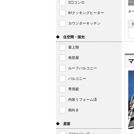
2口コンロ
オ
IHクッキングヒーター
カウンターキッチン
◆ 住空間・採光
最上階
角部屋
マ
ルーフバルコニー
バルコニー
専用庭
内装リフォーム済
南向き
◆ 居室