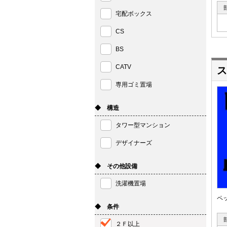
宅配ボックス
CS
BS
CATV
ス
専用ゴミ置場
◆ 構造
タワー型マンション
デザイナーズ
◆ その他設備
洗濯機置場
ペ
◆ 条件
２Ｆ以上