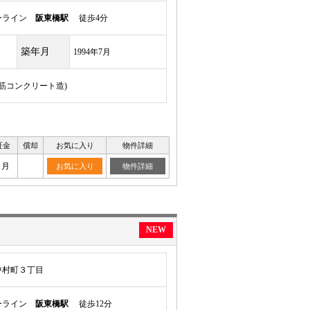
ーライン
阪東橋駅
徒歩4分
築年月
1994年7月
鉄筋コンクリート造)
証金
償却
お気に入り
物件詳細
ヶ月
お気に入り
物件詳細
NEW
中村町３丁目
ーライン
阪東橋駅
徒歩12分