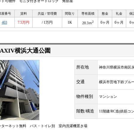
ット可物件 モニタ付きオートロック 角部屋
部屋番号
賃料
共益 / 管理費
間取り
専有面積
敷金
礼金
保
2
403
7.5万円
/ 1万円
1K
0ヶ月
0ヶ月
0
20.3ｍ
AXIV横浜大通公園
所在地
神奈川県横浜市南区
交通
横浜市営地下鉄ブル
物件種別
マンション
階数/構造
11階建/RC造(鉄筋コ
ンターネット無料 バス・トイレ別 室内洗濯機置き場