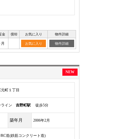
証金
償却
お気に入り
物件詳細
ヶ月
お気に入り
物件詳細
NEW
宮元町１丁目
ーライン
吉野町駅
徒歩5分
築年月
2006年2月
建/RC造(鉄筋コンクリート造)