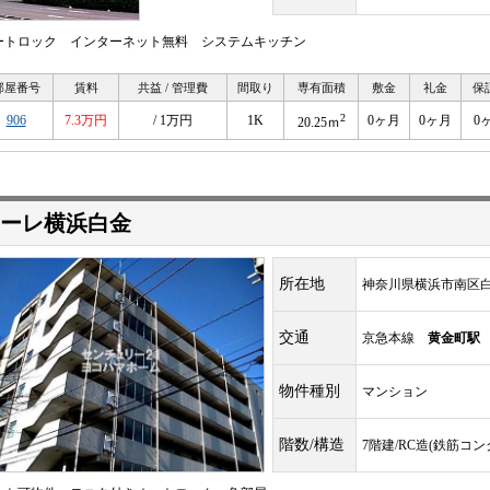
ートロック インターネット無料 システムキッチン
部屋番号
賃料
共益 / 管理費
間取り
専有面積
敷金
礼金
保
2
906
7.3万円
/ 1万円
1K
0ヶ月
0ヶ月
0
20.25ｍ
ーレ横浜白金
所在地
神奈川県横浜市南区
交通
京急本線
黄金町駅
物件種別
マンション
階数/構造
7階建/RC造(鉄筋コ