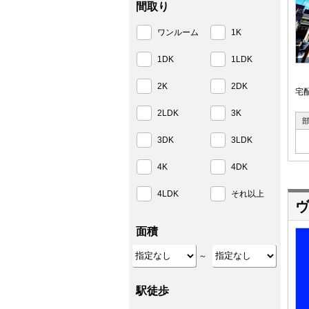
間取り
ワンルーム
1K
1DK
1LDK
2K
2DK
宅
2LDK
3K
3DK
3LDK
4K
4DK
4LDK
それ以上
ヴ
面積
～
駅徒歩