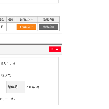
証金
償却
お気に入り
物件詳細
ヶ月
お気に入り
物件詳細
NEW
白金町１丁目
徒歩2分
築年月
2006年3月
ンクリート造)