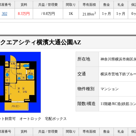
部屋番号
賃料
共益 / 管理費
間取り
専有面積
敷金
礼金
保
2
302
8.3万円
/ 0.8万円
1K
1ヶ月
1ヶ月
0
21.09ｍ
クエアシティ横濱大通公園AZ
所在地
神奈川県横浜市南区
交通
横浜市営地下鉄ブル
物件種別
マンション
階数/構造
11階建/RC造(鉄筋コ
ット飼育可 オートロック 宅配ボックス
部屋番号
賃料
共益 / 管理費
間取り
専有面積
敷金
礼金
保