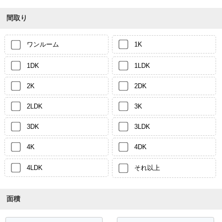
間取り
ワンルーム
1K
1DK
1LDK
2K
2DK
2LDK
3K
3DK
3LDK
4K
4DK
4LDK
それ以上
面積