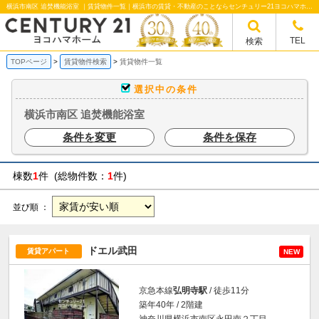
横浜市南区 追焚機能浴室 ｜賃貸物件一覧｜横浜市の賃貸・不動産のことならセンチュリー21ヨコハマホームへ！横浜市の賃貸仲介や不動産売却・買取、不動産管理など不動産のことならなんでもご相談ください。
TEL
検索
TOPページ
賃貸物件検索
賃貸物件一覧
選択中の条件
横浜市南区 追焚機能浴室
条件を変更
条件を保存
棟数
1
件 (総物件数：
1
件)
並び順 ：
ドエル武田
賃貸アパート
NEW
京急本線
弘明寺駅
/ 徒歩11分
築年40年 / 2階建
神奈川県横浜市南区永田南２丁目