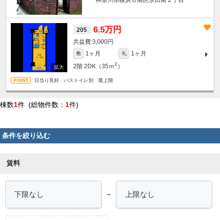
6.5万円
205
3,000円
1ヶ月
1ヶ月
敷
礼
2
2階
2DK（35ｍ
）
日当り良好 バストイレ別 最上階
棟数
1
件 (総物件数：
1
件)
条件を絞り込む
賃料
～