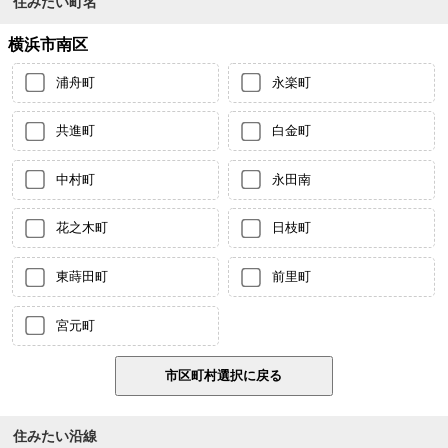
住みたい町名
横浜市南区
浦舟町
永楽町
共進町
白金町
中村町
永田南
花之木町
日枝町
東蒔田町
前里町
宮元町
住みたい沿線