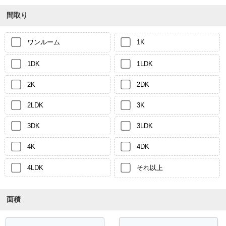
間取り
ワンルーム
1K
1DK
1LDK
2K
2DK
2LDK
3K
3DK
3LDK
4K
4DK
4LDK
それ以上
面積