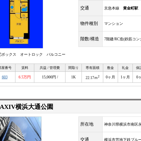
交通
京急本線
黄金町駅
物件種別
マンション
階数/構造
7階建/RC造(鉄筋コ
配ボックス オートロック バルコニー
部屋番号
賃料
共益 / 管理費
間取り
専有面積
敷金
礼金
保
2
603
6.5万円
15,000円 /
1K
0ヶ月
1ヶ月
0
22.17ｍ
AXIV横浜大通公園
所在地
神奈川県横浜市南区
交通
横浜市営地下鉄ブル