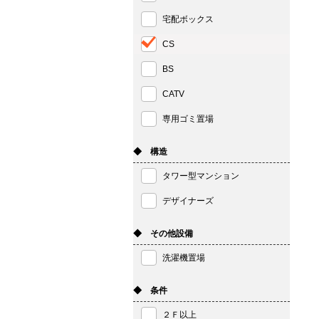
宅配ボックス
CS
BS
CATV
専用ゴミ置場
◆ 構造
タワー型マンション
デザイナーズ
◆ その他設備
洗濯機置場
◆ 条件
２Ｆ以上