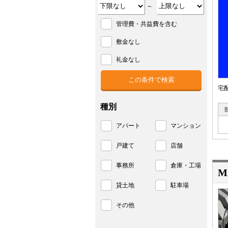
～
管理費・共益費を含む
敷金なし
礼金なし
宅
種別
アパート
マンション
戸建て
店舗
事務所
倉庫・工場
M
貸土地
駐車場
その他