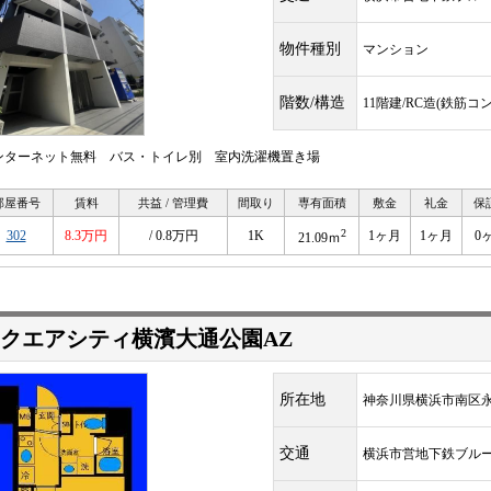
物件種別
マンション
階数/構造
11階建/RC造(鉄筋コ
ンターネット無料 バス・トイレ別 室内洗濯機置き場
部屋番号
賃料
共益 / 管理費
間取り
専有面積
敷金
礼金
保
2
302
8.3万円
/ 0.8万円
1K
1ヶ月
1ヶ月
0
21.09ｍ
クエアシティ横濱大通公園AZ
所在地
神奈川県横浜市南区
交通
横浜市営地下鉄ブル