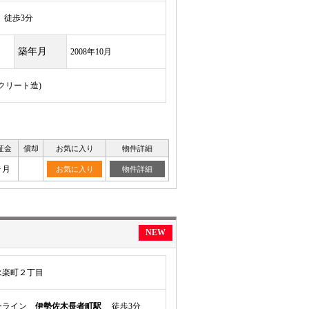
徒歩3分
築年月
2008年10月
ンクリート造)
証金
償却
お気に入り
物件詳細
ヶ月
お気に入り
物件詳細
NEW
永楽町２丁目
ーライン
伊勢佐木長者町駅
徒歩3分