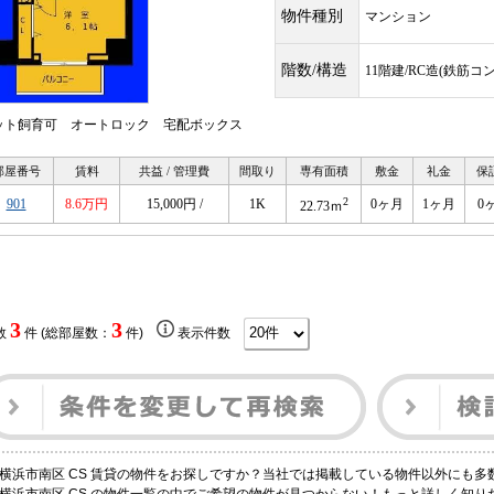
物件種別
マンション
階数/構造
11階建/RC造(鉄筋コ
ット飼育可 オートロック 宅配ボックス
部屋番号
賃料
共益 / 管理費
間取り
専有面積
敷金
礼金
保
2
901
8.6万円
15,000円 /
1K
0ヶ月
1ヶ月
0
22.73ｍ
3
3
数
件 (総部屋数：
件)
表示件数
横浜市南区 CS 賃貸の物件をお探しですか？当社では掲載している物件以外にも