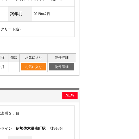
築年月
2019年2月
ンクリート造)
証金
償却
お気に入り
物件詳細
ヶ月
お気に入り
物件詳細
NEW
永楽町２丁目
ーライン
伊勢佐木長者町駅
徒歩7分