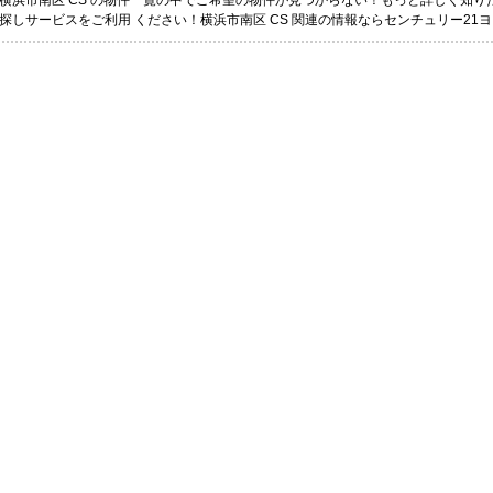
横浜市南区 CS の物件一覧の中でご希望の物件が見つからない！もっと詳しく知
探しサービスをご利用 ください！横浜市南区 CS 関連の情報ならセンチュリー21