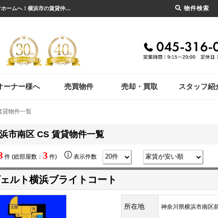
物件検索
横浜市南区 CS 賃貸物件一覧｜横浜市の賃貸・不動産のことならセンチュリー21ヨコハマホームへ！横浜市の賃貸仲介や不動産売却・買取、不動産管理など不動産のことならなんでもご相談ください。
オーナー様へ
売買物件
売却・買取
スタッフ紹
 賃貸物件一覧
浜市南区 CS 賃貸物件一覧
3
3
件 (総部屋数：
件)
表示件数
ェルト横浜ブライトコート
所在地
神奈川県横浜市南区