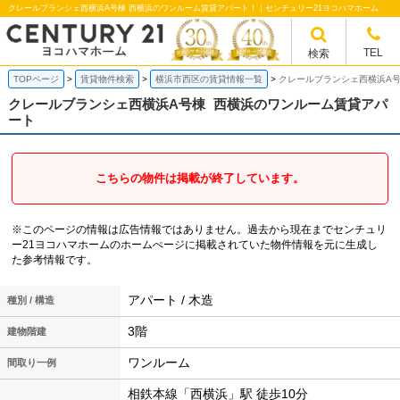
クレールブランシェ西横浜A号棟 西横浜のワンルーム賃貸アパート！｜センチュリー21ヨコハマホーム
TEL
検索
TOPページ
賃貸物件検索
横浜市西区の賃貸情報一覧
クレールブランシェ西横浜A号
クレールブランシェ西横浜A号棟
西横浜のワンルーム賃貸アパ
ート
こちらの物件は掲載が終了しています。
※このページの情報は広告情報ではありません。過去から現在までセンチュリ
ー21ヨコハマホームのホームぺージに掲載されていた物件情報を元に生成し
た参考情報です。
アパート / 木造
種別 / 構造
3階
建物階建
ワンルーム
間取り一例
相鉄本線「西横浜」駅 徒歩10分