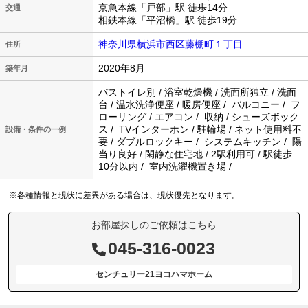
京急本線「戸部」駅 徒歩14分
交通
相鉄本線「平沼橋」駅 徒歩19分
神奈川県横浜市西区藤棚町１丁目
住所
2020年8月
築年月
バストイレ別 / 浴室乾燥機 / 洗面所独立 / 洗面
台 / 温水洗浄便座 / 暖房便座 / バルコニー / フ
ローリング / エアコン / 収納 / シューズボック
ス / TVインターホン / 駐輪場 / ネット使用料不
設備・条件の一例
要 / ダブルロックキー / システムキッチン / 陽
当り良好 / 閑静な住宅地 / 2駅利用可 / 駅徒歩
10分以内 / 室内洗濯機置き場 /
※各種情報と現状に差異がある場合は、現状優先となります。
お部屋探しのご依頼はこちら
045-316-0023
センチュリー21ヨコハマホーム