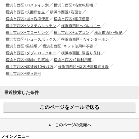
横浜市西区+バストイレ別
横浜市西区+浴室乾燥機
横浜市西区+洗面所独立
横浜市西区+洗面台
横浜市西区+温水洗浄便座
横浜市西区+暖房便座
横浜市西区+システムキッチン
横浜市西区+バルコニー
横浜市西区+フローリング
横浜市西区+エアコン
横浜市西区+収納
横浜市西区+シューズボックス
横浜市西区+TVインターホン
横浜市西区+駐輪場
横浜市西区+ネット使用料不要
横浜市西区+ダブルロックキー
横浜市西区+陽当り良好
横浜市西区+閑静な住宅地
横浜市西区+2駅利用可
横浜市西区+駅徒歩10分以内
横浜市西区+室内洗濯機置き場
横浜市西区+即入居可
最近検索した条件
このページをメールで送る
このページの先頭へ
メインメニュー