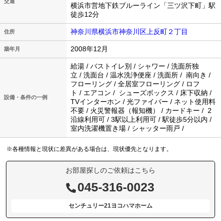
交通
横浜市営地下鉄ブルーライン「三ツ沢下町」駅
徒歩12分
神奈川県横浜市神奈川区上反町２丁目
住所
2008年12月
築年月
給湯 / バストイレ別 / シャワー / 洗面所独
立 / 洗面台 / 温水洗浄便座 / 洗面所 / 南向き /
フローリング / 全居室フローリング / ロフ
ト / エアコン / シューズボックス / 床下収納 /
設備・条件の一例
TVインターホン / 光ファイバー / ネット使用料
不要 / 火災警報器（報知機） / カードキー / 2
沿線利用可 / 3駅以上利用可 / 駅徒歩5分以内 /
室内洗濯機置き場 / シャッター雨戸 /
※各種情報と現状に差異がある場合は、現状優先となります。
お部屋探しのご依頼はこちら
045-316-0023
センチュリー21ヨコハマホーム