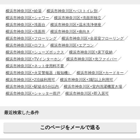
横浜市神奈川区+給湯
横浜市神奈川区+バストイレ別
横浜市神奈川区+シャワー
横浜市神奈川区+洗面所独立
横浜市神奈川区+洗面台
横浜市神奈川区+温水洗浄便座
横浜市神奈川区+洗面所
横浜市神奈川区+南向き
横浜市神奈川区+フローリング
横浜市神奈川区+全居室フローリング
横浜市神奈川区+ロフト
横浜市神奈川区+エアコン
横浜市神奈川区+シューズボックス
横浜市神奈川区+床下収納
横浜市神奈川区+TVインターホン
横浜市神奈川区+光ファイバー
横浜市神奈川区+ネット使用料不要
横浜市神奈川区+火災警報器（報知機）
横浜市神奈川区+カードキー
横浜市神奈川区+2沿線利用可
横浜市神奈川区+3駅以上利用可
横浜市神奈川区+駅徒歩5分以内
横浜市神奈川区+室内洗濯機置き場
横浜市神奈川区+シャッター雨戸
横浜市神奈川区+即入居可
最近検索した条件
このページをメールで送る