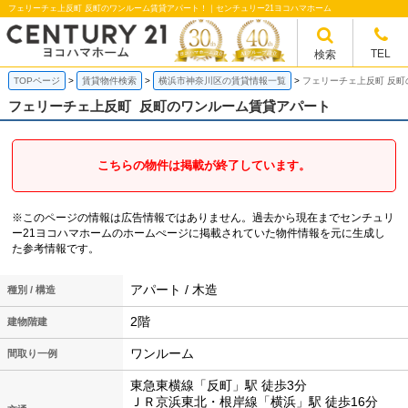
フェリーチェ上反町 反町のワンルーム賃貸アパート！｜センチュリー21ヨコハマホーム
TEL
検索
TOPページ
賃貸物件検索
横浜市神奈川区の賃貸情報一覧
フェリーチェ上反町 反
フェリーチェ上反町
反町のワンルーム賃貸アパート
こちらの物件は掲載が終了しています。
※このページの情報は広告情報ではありません。過去から現在までセンチュリ
ー21ヨコハマホームのホームぺージに掲載されていた物件情報を元に生成し
た参考情報です。
アパート / 木造
種別 / 構造
2階
建物階建
ワンルーム
間取り一例
東急東横線「反町」駅 徒歩3分
ＪＲ京浜東北・根岸線「横浜」駅 徒歩16分