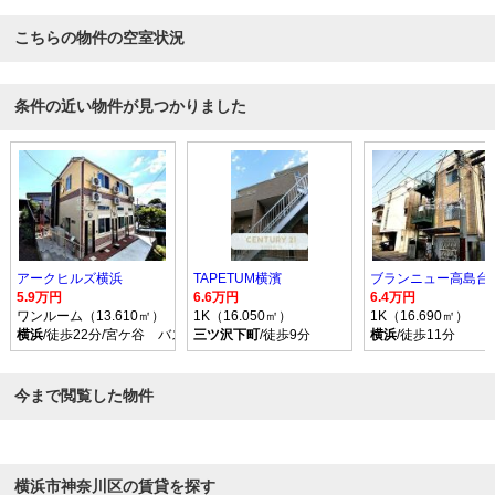
こちらの物件の空室状況
条件の近い物件が見つかりました
アークヒルズ横浜
TAPETUM横濱
ブランニュー高島台
5.9万円
6.6万円
6.4万円
ワンルーム（13.610㎡）
1K（16.050㎡）
1K（16.690㎡）
横浜
/徒歩22分/宮ケ谷 バス乗車時間11分 停歩3分
三ツ沢下町
/徒歩9分
横浜
/徒歩11分
今まで閲覧した物件
横浜市神奈川区の賃貸を探す