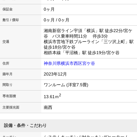
0ヶ月
保証金
0ヶ月 / 0ヶ月
敷引 / 償却
湘南新宿ライン宇須「横浜」駅 徒歩22分/宮ケ
谷 バス乗車時間11分 停歩3分
横浜市営地下鉄ブルーライン「三ツ沢上町」駅
交通
徒歩18分/宮ケ谷
相鉄本線「平沼橋」駅 徒歩19分/宮ケ谷
神奈川県横浜市西区宮ケ谷
住所
2023年12月
築年月
ワンルーム (洋室7.5畳)
間取り
2
13.61ｍ
専有面積
南西
主要採光面
設備・条件・こだわり