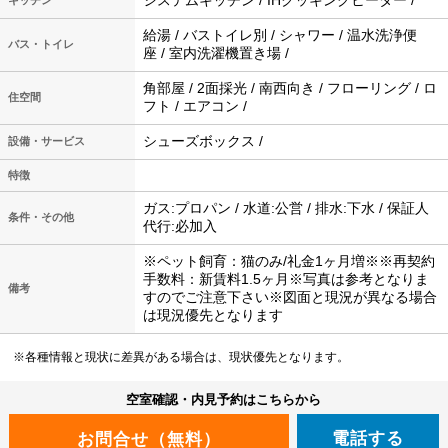
システムキッチン / IHクッキングヒーター /
キッチン
給湯 / バストイレ別 / シャワー / 温水洗浄便
バス・トイレ
座 / 室内洗濯機置き場 /
角部屋 / 2面採光 / 南西向き / フローリング / ロ
住空間
フト / エアコン /
シューズボックス /
設備・サービス
特徴
ガス:プロパン / 水道:公営 / 排水:下水 / 保証人
条件・その他
代行:必加入
※ペット飼育：猫のみ/礼金1ヶ月増※※再契約
手数料：新賃料1.5ヶ月※写真は参考となりま
備考
すのでご注意下さい※図面と現況が異なる場合
は現況優先となります
※各種情報と現状に差異がある場合は、現状優先となります。
空室確認・内見予約はこちらから
電話する