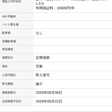
保証人代行会社
1.5％
年間保証料：10000円/年
仲介手数料
バイク置き場
なし
駐車場
近隣駐車場
周辺環境
定期借家
借家区分
空家
現況
即入居可
入居可能日
媒介
取引態様
2026年08月08日
情報更新日
2026年08月22日
次回更新予定日