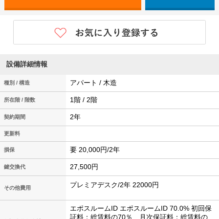
設備詳細情報
アパート / 木造
種別 / 構造
1階 / 2階
所在階 / 階数
2年
契約期間
更新料
要 20,000円/2年
損保
27,500円
鍵交換代
プレミアデスク/2年 22000円
その他費用
エポスルームID エポスルームID 70.0% 初回保
証料：総賃料の70％ 月次保証料：総賃料の