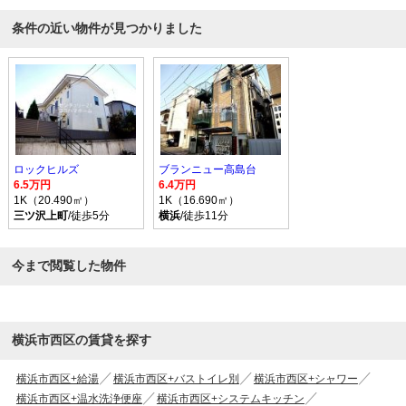
条件の近い物件が見つかりました
ロックヒルズ
ブランニュー高島台
6.5万円
6.4万円
1K（20.490㎡）
1K（16.690㎡）
三ツ沢上町
/徒歩5分
横浜
/徒歩11分
今まで閲覧した物件
横浜市西区の賃貸を探す
横浜市西区+給湯
横浜市西区+バストイレ別
横浜市西区+シャワー
横浜市西区+温水洗浄便座
横浜市西区+システムキッチン