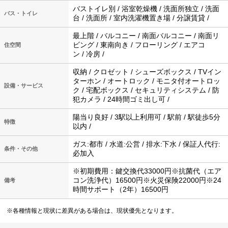
バストイレ別 / 浴室乾燥機 / 洗面所独立 / 洗面
バス・トイレ
台 / 洗面所 / 室内洗濯機置き場 / 分譲賃貸 /
最上階 / バルコニー / 南面バルコニー / 南面リ
ビング / 東南向き / フローリング / エアコ
住空間
ン / 冷房 /
収納 / クロゼット / シューズボックス / TVイン
ターホン / オートロック / モニタ付オートロッ
設備・サービス
ク / 宅配ボックス / セキュリティシステム / 防
犯カメラ / 24時間ゴミ出し可 /
陽当り良好 / 3駅以上利用可 / 駅前 / 駅徒歩5分
特徴
以内 /
ガス:都市 / 水道:公営 / 排水:下水 / 保証人代行:
条件・その他
必加入
※初期費用：鍵交換代33000円※抗菌代（エア
コン洗浄代）16500円※火災保険22000円※24
備考
時間サポート（2年）16500円
※各種情報と現状に差異がある場合は、現状優先となります。