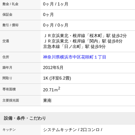
0ヶ月 / 1ヶ月
敷金 / 礼金
0ヶ月
保証金
0ヶ月 / 0ヶ月
敷引 / 償却
ＪＲ京浜東北・根岸線「桜木町」駅 徒歩2分
ＪＲ京浜東北・根岸線「関内」駅 徒歩8分
交通
京急本線「日ノ出町」駅 徒歩9分
神奈川県横浜市中区花咲町１丁目
住所
2012年5月
築年月
1K (洋室6.2畳)
間取り
2
20.71ｍ
専有面積
東南
主要採光面
設備・条件・こだわり
システムキッチン / 2口コンロ /
キッチン