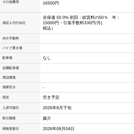
その他費用
16500円
全保連 50.0% 初回：総賃料の50％ 年：
15000円・引落手数料330円/月(
保証人代行会社
税込）
仲介手数料
バイク置き場
なし
駐車場
近隣駐車場
周辺環境
-
借家区分
空き予定
現況
2026年8月下旬
入居可能日
媒介
取引態様
2026年08月04日
情報更新日