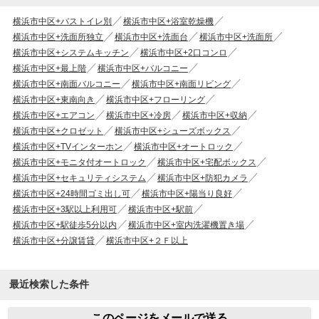
横浜市中区+バストイレ別
横浜市中区+浴室乾燥機
横浜市中区+洗面所独立
横浜市中区+洗面台
横浜市中区+洗面所
横浜市中区+システムキッチン
横浜市中区+2口コンロ
横浜市中区+最上階
横浜市中区+バルコニー
横浜市中区+南面バルコニー
横浜市中区+南面リビング
横浜市中区+東南向き
横浜市中区+フローリング
横浜市中区+エアコン
横浜市中区+冷房
横浜市中区+収納
横浜市中区+クロゼット
横浜市中区+シューズボックス
横浜市中区+TVインターホン
横浜市中区+オートロック
横浜市中区+モニタ付オートロック
横浜市中区+宅配ボックス
横浜市中区+セキュリティシステム
横浜市中区+防犯カメラ
横浜市中区+24時間ゴミ出し可
横浜市中区+陽当り良好
横浜市中区+3駅以上利用可
横浜市中区+駅前
横浜市中区+駅徒歩5分以内
横浜市中区+室内洗濯機置き場
横浜市中区+分譲賃貸
横浜市中区+２Ｆ以上
最近検索した条件
このページをメールで送る