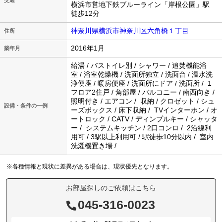
交通
横浜市営地下鉄ブルーライン「岸根公園」駅
徒歩12分
神奈川県横浜市神奈川区六角橋１丁目
住所
2016年1月
築年月
給湯 / バストイレ別 / シャワー / 追焚機能浴
室 / 浴室乾燥機 / 洗面所独立 / 洗面台 / 温水洗
浄便座 / 暖房便座 / 洗面所にドア / 洗面所 / 1
フロア2住戸 / 角部屋 / バルコニー / 南西向き /
照明付き / エアコン / 収納 / クロゼット / シュ
設備・条件の一例
ーズボックス / 床下収納 / TVインターホン / オ
ートロック / CATV / ディンプルキー / シャッタ
ー / システムキッチン / 2口コンロ / 2沿線利
用可 / 3駅以上利用可 / 駅徒歩10分以内 / 室内
洗濯機置き場 /
※各種情報と現状に差異がある場合は、現状優先となります。
お部屋探しのご依頼はこちら
045-316-0023