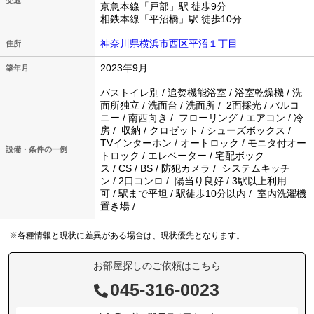
交通
京急本線「戸部」駅 徒歩9分
相鉄本線「平沼橋」駅 徒歩10分
神奈川県横浜市西区平沼１丁目
住所
2023年9月
築年月
バストイレ別 / 追焚機能浴室 / 浴室乾燥機 / 洗
面所独立 / 洗面台 / 洗面所 / 2面採光 / バルコ
ニー / 南西向き / フローリング / エアコン / 冷
房 / 収納 / クロゼット / シューズボックス /
TVインターホン / オートロック / モニタ付オー
設備・条件の一例
トロック / エレベーター / 宅配ボック
ス / CS / BS / 防犯カメラ / システムキッチ
ン / 2口コンロ / 陽当り良好 / 3駅以上利用
可 / 駅まで平坦 / 駅徒歩10分以内 / 室内洗濯機
置き場 /
※各種情報と現状に差異がある場合は、現状優先となります。
お部屋探しのご依頼はこちら
045-316-0023