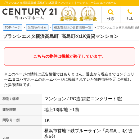
ブランシエスタ横浜高島町 高島町の1K賃貸マンション！｜センチュリー21ヨコハマホーム
TEL
検索
TOPページ
賃貸物件検索
横浜市西区の賃貸情報一覧
ブランシエスタ横浜高島町 高
ブランシエスタ横浜高島町
高島町の1K賃貸マンション
こちらの物件は掲載が終了しています。
※このページの情報は広告情報ではありません。過去から現在までセンチュリ
ー21ヨコハマホームのホームぺージに掲載されていた物件情報を元に生成し
た参考情報です。
マンション / RC造(鉄筋コンクリート造)
種別 / 構造
地上13階/地下1階
建物階建
1K
間取り一例
横浜市営地下鉄ブルーライン「高島町」駅 徒
歩6分