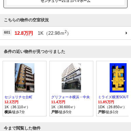
センチュリー21ヨコハマホーム
こちらの物件の空室状況
2
601
12.8万円
1K（22.98ｍ
）
条件の近い物件が見つかりました
セジョリチセ台町
グリフォーネ横浜・中央
12.3万円
11.4万円
11.85万円
1K（36.110㎡）
1K（30.600㎡）
1DK（26.850㎡）
横浜
/徒歩7分
戸部
/徒歩5分
戸部
/徒歩1分
今まで閲覧した物件