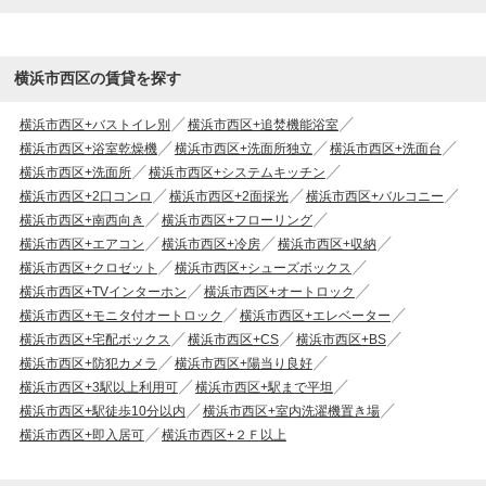
横浜市西区の賃貸を探す
横浜市西区+バストイレ別
横浜市西区+追焚機能浴室
横浜市西区+浴室乾燥機
横浜市西区+洗面所独立
横浜市西区+洗面台
横浜市西区+洗面所
横浜市西区+システムキッチン
横浜市西区+2口コンロ
横浜市西区+2面採光
横浜市西区+バルコニー
横浜市西区+南西向き
横浜市西区+フローリング
横浜市西区+エアコン
横浜市西区+冷房
横浜市西区+収納
横浜市西区+クロゼット
横浜市西区+シューズボックス
横浜市西区+TVインターホン
横浜市西区+オートロック
横浜市西区+モニタ付オートロック
横浜市西区+エレベーター
横浜市西区+宅配ボックス
横浜市西区+CS
横浜市西区+BS
横浜市西区+防犯カメラ
横浜市西区+陽当り良好
横浜市西区+3駅以上利用可
横浜市西区+駅まで平坦
横浜市西区+駅徒歩10分以内
横浜市西区+室内洗濯機置き場
横浜市西区+即入居可
横浜市西区+２Ｆ以上